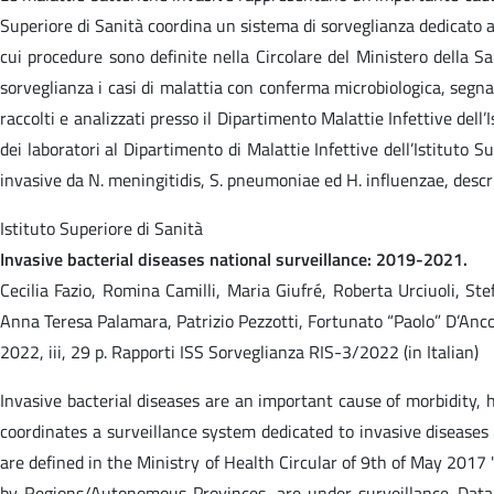
Superiore di Sanità coordina un sistema di sorveglianza dedicato 
cui procedure sono definite nella Circolare del Ministero della S
sorveglianza i casi di malattia con conferma microbiologica, segna
raccolti e analizzati presso il Dipartimento Malattie Infettive dell’
dei laboratori al Dipartimento di Malattie Infettive dell’Istituto 
invasive da N. meningitidis, S. pneumoniae ed H. influenzae, descr
Istituto Superiore di Sanità
Invasive bacterial diseases national surveillance: 2019-2021.
Cecilia Fazio, Romina Camilli, Maria Giufré, Roberta Urciuoli, St
Anna Teresa Palamara, Patrizio Pezzotti, Fortunato “Paolo” D’Anco
2022, iii, 29 p. Rapporti ISS Sorveglianza RIS-3/2022 (in Italian)
Invasive bacterial diseases are an important cause of morbidity, ha
coordinates a surveillance system dedicated to invasive disease
are defined in the Ministry of Health Circular of 9th of May 2017 
by Regions/Autonomous Provinces, are under surveillance. Data a