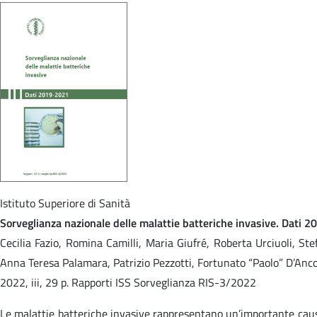
Istituto Superiore di Sanità
Sorveglianza nazionale delle malattie batteriche invasive. Dati 
Cecilia Fazio, Romina Camilli, Maria Giufré, Roberta Urciuoli, St
Anna Teresa Palamara, Patrizio Pezzotti, Fortunato “Paolo” D’Anco
2022, iii, 29 p. Rapporti ISS Sorveglianza RIS-3/2022
Le malattie batteriche invasive rappresentano un’importante causa d