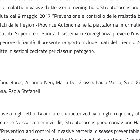
alle malattie invasive da Neisseria meningitidis, Streptococcus pn
alute del 9 maggio 2017 “Prevenzione e controllo delle malattie b
lati dalle Regioni/Province Autonome nella piattaforma informatica
Istituto Superiore di Sanità. Il sistema di sorveglianza prevede l’inv
Superiore di Sanità. Il presente rapporto include i dati del trienn
itte in sezioni dedicate per ciascun patogeno.
efano Boros, Arianna Neri, Maria Del Grosso, Paola Vacca, Sara Gi
na, Paola Stefanelli
ve a high lethality and are characterized by a high frequency of se
s due to Neisseria meningitidis, Streptococcus pneumoniae and H
"Prevention and control of invasive bacterial diseases preventable
nalysis are conducted by the Department of Infectious Diseases o