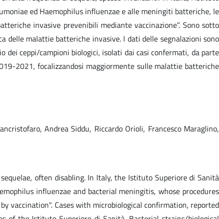
eumoniae ed Haemophilus influenzae e alle meningiti batteriche, le
atteriche invasive prevenibili mediante vaccinazione”. Sono sotto
 delle malattie batteriche invasive. I dati delle segnalazioni sono
io dei ceppi/campioni biologici, isolati dai casi confermati, da parte
io 2019-2021, focalizzandosi maggiormente sulle malattie batteriche
ancristofaro, Andrea Siddu, Riccardo Orioli, Francesco Maraglino,
quelae, often disabling. In Italy, the Istituto Superiore di Sanità
aemophilus influenzae and bacterial meningitis, whose procedures
 by vaccination". Cases with microbiological confirmation, reported
f the Istituto Superiore di Sanità. Bacterial strains/biological