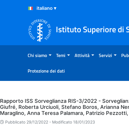
Salta al Contenuto
Salta al Footer
Istituto Superiore di 
Chi siamo
Temi
Attività
Servizi
Pub
Protezione dei dati
Eventi
Rapporto ISS Sorveglianza RIS-3/2022 - Sorveglianza 
Giufré, Roberta Urciuoli, Stefano Boros, Arianna Ner
Maraglino, Anna Teresa Palamara, Patrizio Pezzotti,
Pubblicato 29/12/2022 -
Modificato 18/01/2023