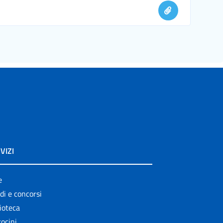
VIZI
e
di e concorsi
ioteca
ocini