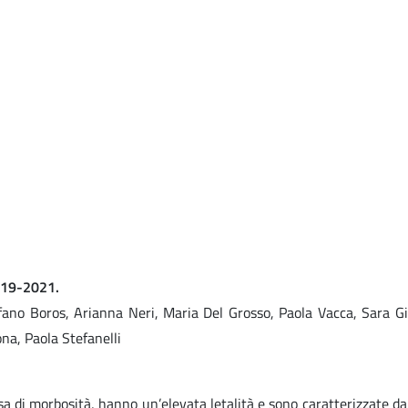
2019-2021.
efano Boros, Arianna Neri, Maria Del Grosso, Paola Vacca, Sara Gi
na, Paola Stefanelli
i morbosità, hanno un’elevata letalità e sono caratterizzate da un’