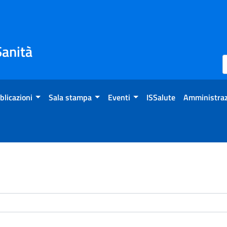
Sanità
blicazioni
Sala stampa
Eventi
ISSalute
Amministraz
enti