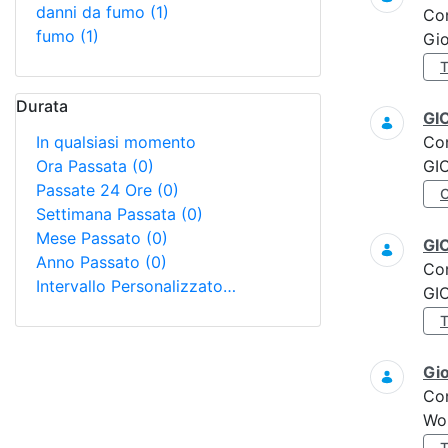
danni da fumo
(1)
Co
fumo
(1)
Gi
Durata
GI
In qualsiasi momento
Co
Ora Passata
(0)
GI
Passate 24 Ore
(0)
Settimana Passata
(0)
Mese Passato
(0)
GI
Anno Passato
(0)
Co
Intervallo Personalizzato…
GI
Gi
Co
Wo