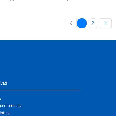
Pagina
Pagina
1
2
VIZI
e
di e concorsi
ioteca