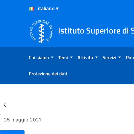
Salta al Contenuto
Salta al Footer
Istituto Superiore di 
Chi siamo
Temi
Attività
Servizi
Pub
Protezione dei dati
Risultati della Ricerca - Ev