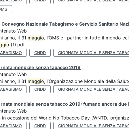
OMS
 Convegno Nazionale Tabagismo e Servizio Sanitario Naz
ntenuto Web
i anno, il 31
maggio
, l’OMS e i partner in tutto il mondo 
ggio
(1).pdf...
TABAGISMO
CNDD
GIORNATA MONDIALE SENZA TABA
ornata mondiale senza tabacco 2019
ntenuto Web
i anno, il 31
maggio
, l’Organizzazione Mondiale della Salut
TABAGISMO
CNDD
GIORNATA MONDIALE SENZA TABA
rnata mondiale senza tabacco 2019: fumano ancora due ita
ntenuto Web
S in occasione del World No Tobacco Day (WNTD) organizz
TABAGISMO
CNDD
GIORNATA MONDIALE SENZA TABA