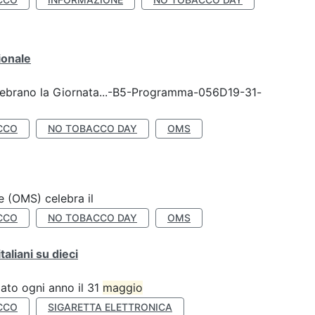
ionale
celebrano la Giornata...-B5-Programma-056D19-31-
CCO
NO TOBACCO DAY
OMS
e (OMS) celebra il
CCO
NO TOBACCO DAY
OMS
liani su dieci
ato ogni anno il 31
maggio
CCO
SIGARETTA ELETTRONICA