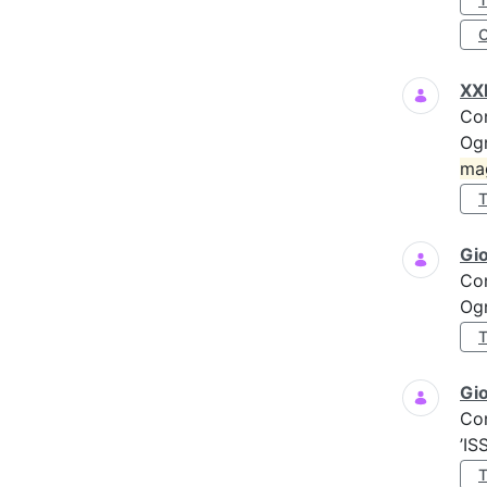
XXI
Co
Ogn
ma
Gi
Co
Ogn
Gio
Co
’IS