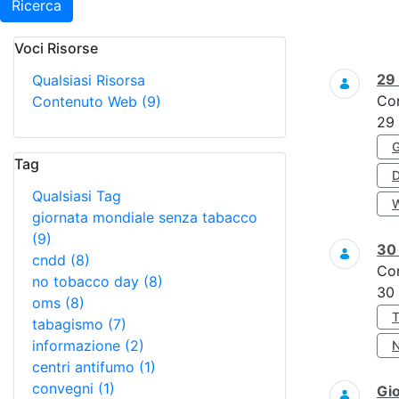
Ricerca
Voci Risorse
Ricerca
29
Qualsiasi Risorsa
Co
Contenuto Web
(9)
29
Tag
Qualsiasi Tag
giornata mondiale senza tabacco
(9)
3
cndd
(8)
Co
no tobacco day
(8)
30
oms
(8)
tabagismo
(7)
informazione
(2)
centri antifumo
(1)
convegni
(1)
Gi