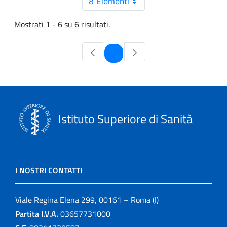
8 Elementi
Mostrati 1 - 6 su 6 risultati.
Pagina
1
Istituto Superiore di Sanità
I NOSTRI CONTATTI
Viale Regina Elena 299, 00161 – Roma (I)
Partita I.V.A.
03657731000