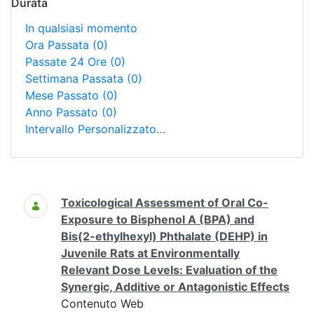
Durata
In qualsiasi momento
Ora Passata
(0)
Passate 24 Ore
(0)
Settimana Passata
(0)
Mese Passato
(0)
Anno Passato
(0)
Intervallo Personalizzato…
Ricerca
Toxicological Assessment of Oral Co-
Exposure to Bisphenol A (BPA) and
Bis(2-ethylhexyl) Phthalate (DEHP) in
Juvenile Rats at Environmentally
Relevant Dose Levels: Evaluation of the
Synergic, Additive or Antagonistic Effects
Contenuto Web