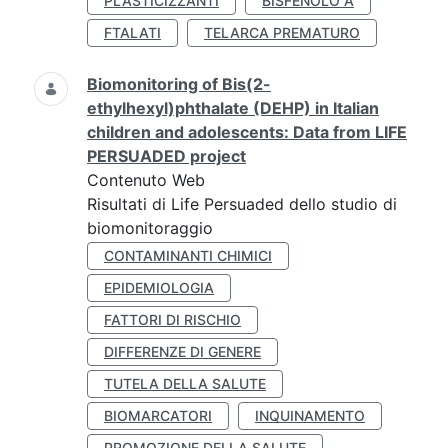
PLASTICIZZANTI
BISFENOLO A
FTALATI
TELARCA PREMATURO
Biomonitoring of Bis(2-
ethylhexyl)phthalate (DEHP) in Italian
children and adolescents: Data from LIFE
PERSUADED project
Contenuto Web
Risultati di Life Persuaded dello studio di
biomonitoraggio
CONTAMINANTI CHIMICI
EPIDEMIOLOGIA
FATTORI DI RISCHIO
DIFFERENZE DI GENERE
TUTELA DELLA SALUTE
BIOMARCATORI
INQUINAMENTO
PROMOZIONE DELLA SALUTE