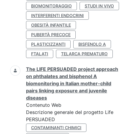
BIOMONITORAGGIO
STUDI IN VIVO
INTERFERENTI ENDOCRINI
OBESITÀ INFANTILE
PUBERTÀ PRECOCE
PLASTICIZZANTI
BISFENOLO A
FTALATI
TELARCA PREMATURO
The LIFE PERSUADED project approach
on phthalates and bisphenol A
biomonitoring in Italian mother-child
pairs linking exposure and juvenile
diseases
Contenuto Web
Descrizione generale del progetto Life
PERSUADED
CONTAMINANTI CHIMICI