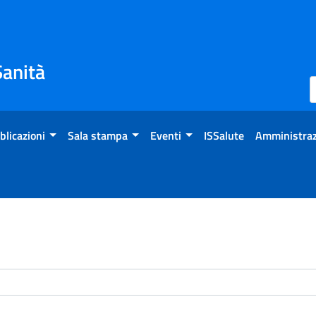
Sanità
blicazioni
Sala stampa
Eventi
ISSalute
Amministraz
enti