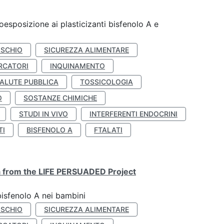
coesposizione ai plasticizanti bisfenolo A e
ISCHIO
SICUREZZA ALIMENTARE
RCATORI
INQUINAMENTO
ALUTE PUBBLICA
TOSSICOLOGIA
O
SOSTANZE CHIMICHE
STUDI IN VIVO
INTERFERENTI ENDOCRINI
TI
BISFENOLO A
FTALATI
ta from the LIFE PERSUADED Project
bisfenolo A nei bambini
ISCHIO
SICUREZZA ALIMENTARE