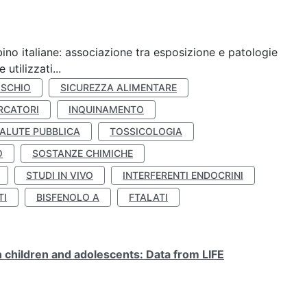
ino italiane: associazione tra esposizione e patologie
utilizzati...
ISCHIO
SICUREZZA ALIMENTARE
RCATORI
INQUINAMENTO
ALUTE PUBBLICA
TOSSICOLOGIA
O
SOSTANZE CHIMICHE
STUDI IN VIVO
INTERFERENTI ENDOCRINI
TI
BISFENOLO A
FTALATI
n children and adolescents: Data from LIFE