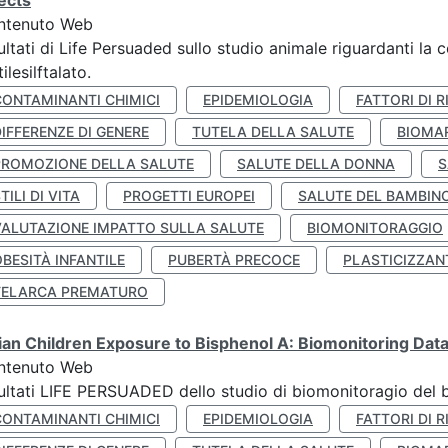
ects
ntenuto Web
ultati di Life Persuaded sullo studio animale riguardanti la 
tilesilftalato.
CONTAMINANTI CHIMICI
EPIDEMIOLOGIA
FATTORI DI R
IFFERENZE DI GENERE
TUTELA DELLA SALUTE
BIOMA
PROMOZIONE DELLA SALUTE
SALUTE DELLA DONNA
S
TILI DI VITA
PROGETTI EUROPEI
SALUTE DEL BAMBIN
VALUTAZIONE IMPATTO SULLA SALUTE
BIOMONITORAGGIO
BESITÀ INFANTILE
PUBERTÀ PRECOCE
PLASTICIZZAN
TELARCA PREMATURO
lian Children Exposure to Bisphenol A: Biomonitoring Da
ntenuto Web
ultati LIFE PERSUADED dello studio di biomonitoragio del 
CONTAMINANTI CHIMICI
EPIDEMIOLOGIA
FATTORI DI R