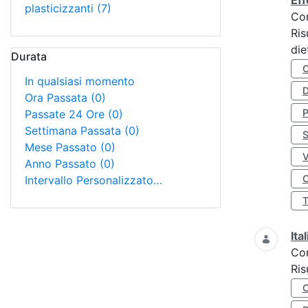
Eff
plasticizzanti
(7)
Co
Ris
die
Durata
In qualsiasi momento
D
Ora Passata
(0)
Passate 24 Ore
(0)
Settimana Passata
(0)
S
Mese Passato
(0)
Anno Passato
(0)
O
Intervallo Personalizzato…
Ita
Co
Ris