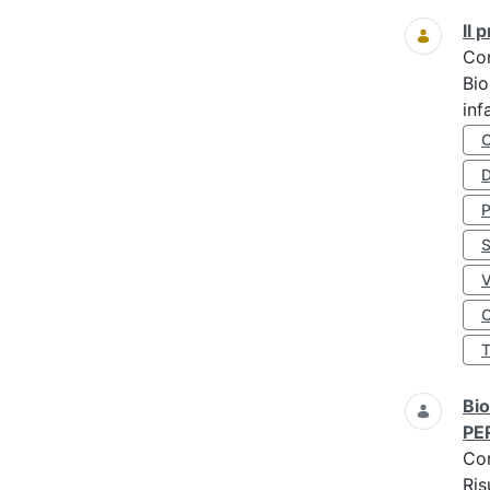
Il
Co
Bio
inf
D
S
O
Bio
PE
Co
Ris