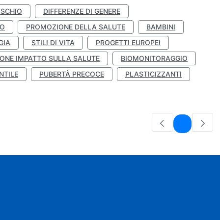
ISCHIO
DIFFERENZE DI GENERE
TO
PROMOZIONE DELLA SALUTE
BAMBINI
GIA
STILI DI VITA
PROGETTI EUROPEI
ONE IMPATTO SULLA SALUTE
BIOMONITORAGGIO
NTILE
PUBERTÀ PRECOCE
PLASTICIZZANTI
Pagina
1