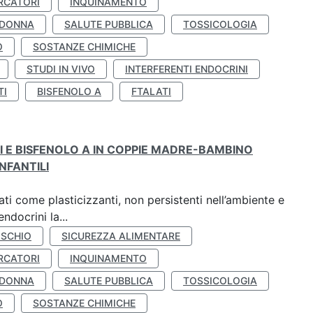
RCATORI
INQUINAMENTO
 DONNA
SALUTE PUBBLICA
TOSSICOLOGIA
O
SOSTANZE CHIMICHE
STUDI IN VIVO
INTERFERENTI ENDOCRINI
TI
BISFENOLO A
FTALATI
TI E BISFENOLO A IN COPPIE MADRE-BAMBINO
NFANTILI
ti come plasticizzanti, non persistenti nell’ambiente e
ndocrini la...
ISCHIO
SICUREZZA ALIMENTARE
RCATORI
INQUINAMENTO
 DONNA
SALUTE PUBBLICA
TOSSICOLOGIA
O
SOSTANZE CHIMICHE