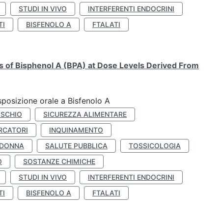
STUDI IN VIVO
INTERFERENTI ENDOCRINI
TI
BISFENOLO A
FTALATI
ts of Bisphenol A (BPA) at Dose Levels Derived From
esposizione orale a Bisfenolo A
ISCHIO
SICUREZZA ALIMENTARE
RCATORI
INQUINAMENTO
 DONNA
SALUTE PUBBLICA
TOSSICOLOGIA
O
SOSTANZE CHIMICHE
STUDI IN VIVO
INTERFERENTI ENDOCRINI
TI
BISFENOLO A
FTALATI