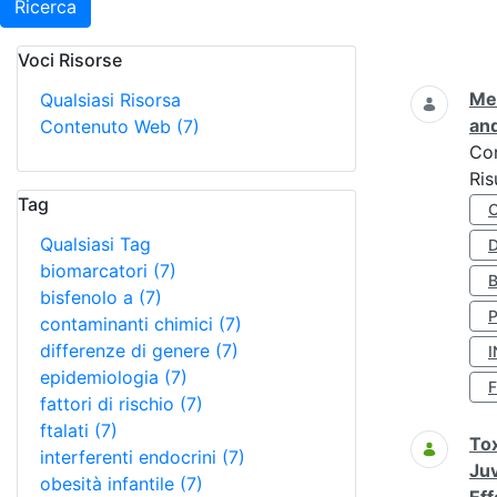
Ricerca
Voci Risorse
Ricerca
Met
Qualsiasi Risorsa
and
Contenuto Web
(7)
Co
Ris
Tag
Qualsiasi Tag
D
biomarcatori
(7)
bisfenolo a
(7)
contaminanti chimici
(7)
differenze di genere
(7)
I
epidemiologia
(7)
fattori di rischio
(7)
ftalati
(7)
Tox
interferenti endocrini
(7)
Juv
obesità infantile
(7)