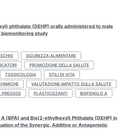
xyl) phthalate (DEHP) orally administered to male
n biomonitoring study
ISCHIO
SICUREZZA ALIMENTARE
RCATORI
PROMOZIONE DELLA SALUTE
TOSSICOLOGIA
STILI DI VITA
CHIMICHE
VALUTAZIONE IMPATTO SULLA SALUTE
À PRECOCE
PLASTICIZZANTI
BISFENOLO A
A (BPA) and Bis(2-ethylhexyl) Phthalate (DEHP) in
ation of the Synergic, Additive or Antagonistic