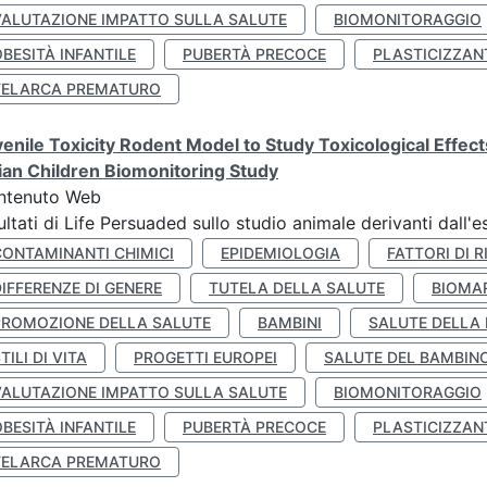
VALUTAZIONE IMPATTO SULLA SALUTE
BIOMONITORAGGIO
BESITÀ INFANTILE
PUBERTÀ PRECOCE
PLASTICIZZAN
TELARCA PREMATURO
enile Toxicity Rodent Model to Study Toxicological Effec
lian Children Biomonitoring Study
ntenuto Web
ultati di Life Persuaded sullo studio animale derivanti dall'
CONTAMINANTI CHIMICI
EPIDEMIOLOGIA
FATTORI DI R
IFFERENZE DI GENERE
TUTELA DELLA SALUTE
BIOMA
PROMOZIONE DELLA SALUTE
BAMBINI
SALUTE DELLA
TILI DI VITA
PROGETTI EUROPEI
SALUTE DEL BAMBIN
VALUTAZIONE IMPATTO SULLA SALUTE
BIOMONITORAGGIO
BESITÀ INFANTILE
PUBERTÀ PRECOCE
PLASTICIZZAN
TELARCA PREMATURO