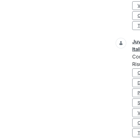
O
Juv
Ita
Co
Ris
D
S
O