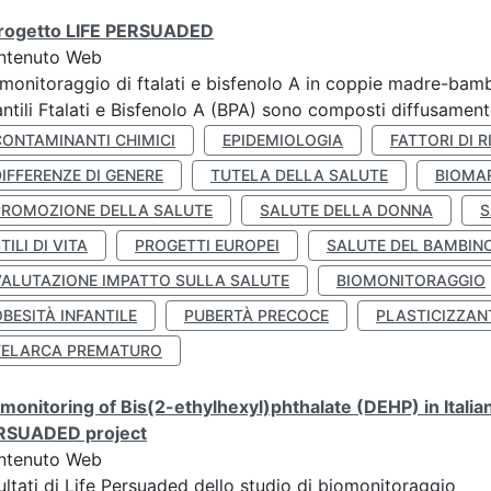
 progetto LIFE PERSUADED
ntenuto Web
monitoraggio di ftalati e bisfenolo A in coppie madre-bamb
antili Ftalati e Bisfenolo A (BPA) sono composti diffusamente 
CONTAMINANTI CHIMICI
EPIDEMIOLOGIA
FATTORI DI R
IFFERENZE DI GENERE
TUTELA DELLA SALUTE
BIOMA
PROMOZIONE DELLA SALUTE
SALUTE DELLA DONNA
S
TILI DI VITA
PROGETTI EUROPEI
SALUTE DEL BAMBIN
VALUTAZIONE IMPATTO SULLA SALUTE
BIOMONITORAGGIO
BESITÀ INFANTILE
PUBERTÀ PRECOCE
PLASTICIZZAN
TELARCA PREMATURO
monitoring of Bis(2-ethylhexyl)phthalate (DEHP) in Italia
RSUADED project
ntenuto Web
ultati di Life Persuaded dello studio di biomonitoraggio