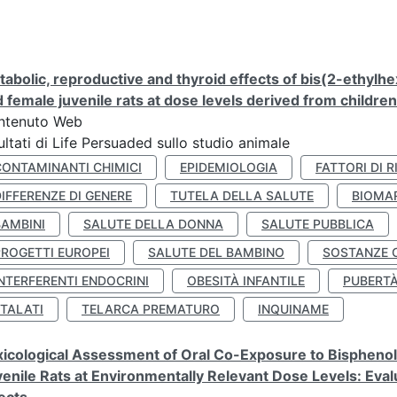
abolic, reproductive and thyroid effects of bis(2-ethylhe
 female juvenile rats at dose levels derived from childre
ntenuto Web
ultati di Life Persuaded sullo studio animale
CONTAMINANTI CHIMICI
EPIDEMIOLOGIA
FATTORI DI R
IFFERENZE DI GENERE
TUTELA DELLA SALUTE
BIOMA
BAMBINI
SALUTE DELLA DONNA
SALUTE PUBBLICA
PROGETTI EUROPEI
SALUTE DEL BAMBINO
SOSTANZE 
NTERFERENTI ENDOCRINI
OBESITÀ INFANTILE
PUBERT
FTALATI
TELARCA PREMATURO
INQUINAME
icological Assessment of Oral Co-Exposure to Bisphenol 
enile Rats at Environmentally Relevant Dose Levels: Evalu