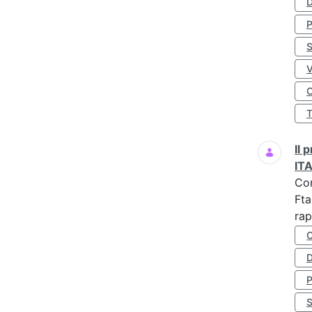
D
S
O
Il
IT
Co
Fta
rap
D
S