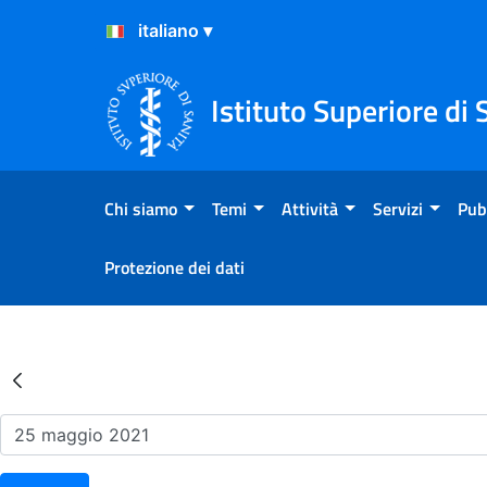
Salta al Contenuto
Salta al Footer
Istituto Superiore di 
Chi siamo
Temi
Attività
Servizi
Pub
Protezione dei dati
Risultati della Ricerca - Ev