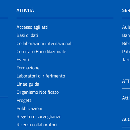
ATTIVITÀ
SER
Accesso agli atti
Aul
Basi di dati
Ban
Collaborazioni internazionali
Bibl
Comitato Etico Nazionale
Patr
Eventi
Tari
Formazione
Laboratori di riferimento
ATT
Linee guida
Organismo Notificato
Atti
Progetti
Pubblicazioni
Registri e sorveglianze
ACC
Ricerca collaboratori