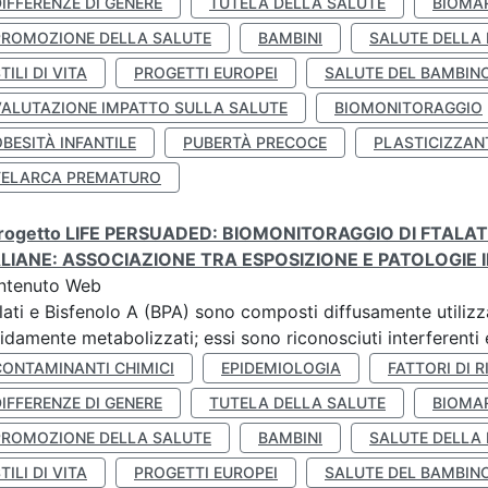
IFFERENZE DI GENERE
TUTELA DELLA SALUTE
BIOMA
PROMOZIONE DELLA SALUTE
BAMBINI
SALUTE DELLA
TILI DI VITA
PROGETTI EUROPEI
SALUTE DEL BAMBIN
VALUTAZIONE IMPATTO SULLA SALUTE
BIOMONITORAGGIO
BESITÀ INFANTILE
PUBERTÀ PRECOCE
PLASTICIZZAN
TELARCA PREMATURO
 progetto LIFE PERSUADED: BIOMONITORAGGIO DI FTALA
ALIANE: ASSOCIAZIONE TRA ESPOSIZIONE E PATOLOGIE I
ntenuto Web
lati e Bisfenolo A (BPA) sono composti diffusamente utilizza
idamente metabolizzati; essi sono riconosciuti interferenti e
CONTAMINANTI CHIMICI
EPIDEMIOLOGIA
FATTORI DI R
IFFERENZE DI GENERE
TUTELA DELLA SALUTE
BIOMA
PROMOZIONE DELLA SALUTE
BAMBINI
SALUTE DELLA
TILI DI VITA
PROGETTI EUROPEI
SALUTE DEL BAMBIN