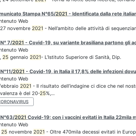
municato Stampa N°65/
2021
- Identificata dalla rete ital
ntenuto Web
s 27 novembre
2021
- Nell’ambito delle attività di sequen
N° 7/
2021
- Covid-19, su variante brasiliana partono gli a
ntenuto Web
,
25
gennaio
2021
- L’Istituto Superiore di Sanità, Dip.
 N°11/
2021
- Covid-19, in Italia il 17,8% delle infezioni dov
ntenuto Web
febbraio
2021
- Il risultato dell’indagine ci dice che nel no
valenza è del 20-
25
%,...
CORONAVIRUS
 N°63/
2021
Covid-19: con i vaccini evitati in Italia 22mila
ntenuto Web
,
25
novembre
2021
- Oltre 470mila decessi evitati in Euro