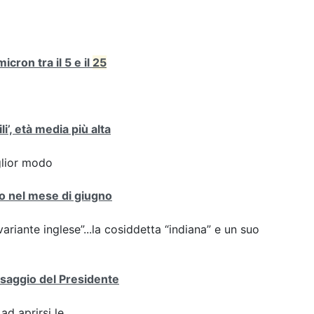
cron tra il 5 e il
25
i’, età media più alta
iglior modo
nto nel mese di giugno
variante inglese”...la cosiddetta “indiana” e un suo
essaggio del Presidente
ad aprirsi le