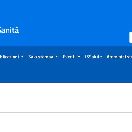
Sanità
blicazioni
Sala stampa
Eventi
ISSalute
Amministraz
enti