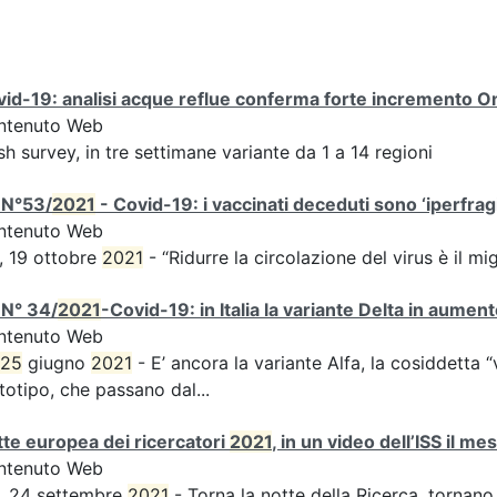
id-19: analisi acque reflue conferma forte incremento Omi
ntenuto Web
sh survey, in tre settimane variante da 1 a 14 regioni
 N°53/
2021
- Covid-19: i vaccinati deceduti sono ‘iperfragil
ntenuto Web
, 19 ottobre
2021
- “Ridurre la circolazione del virus è il m
 N° 34/
2021
-Covid-19: in Italia la variante Delta in aume
ntenuto Web
25
giugno
2021
- E’ ancora la variante Alfa, la cosiddetta “
totipo, che passano dal...
te europea dei ricercatori
2021
, in un video dell’ISS il m
ntenuto Web
, 24 settembre
2021
- Torna la notte della Ricerca, tornano 