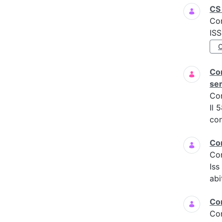
CS 
Co
IS
Com
ser
Co
Il 
con
Co
Co
Is
abi
Co
Co