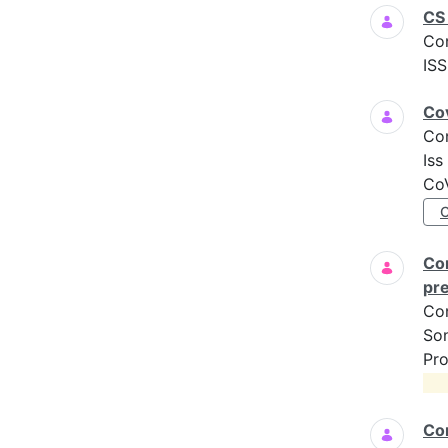
CS 
Co
ISS
Cov
Co
Iss
CoV
Com
pre
Co
Son
Pro
Com