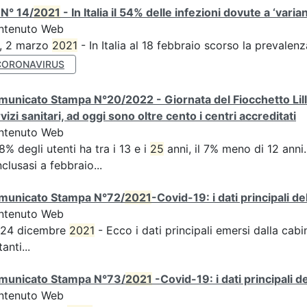
N° 14/
2021
- In Italia il 54% delle infezioni dovute a ‘varian
ntenuto Web
S, 2 marzo
2021
- In Italia al 18 febbraio scorso la prevalen
CORONAVIRUS
unicato Stampa N°20/2022 - Giornata del Fiocchetto Lilla 
vizi sanitari, ad oggi sono oltre cento i centri accreditati
ntenuto Web
58% degli utenti ha tra i 13 e i
25
anni, il 7% meno di 12 anni...
clusasi a febbraio...
municato Stampa N°72/
2021
-Covid-19: i dati principali d
ntenuto Web
s 24 dicembre
2021
- Ecco i dati principali emersi dalla cabina
tanti...
municato Stampa N°73/
2021
-Covid-19: i dati principali 
ntenuto Web