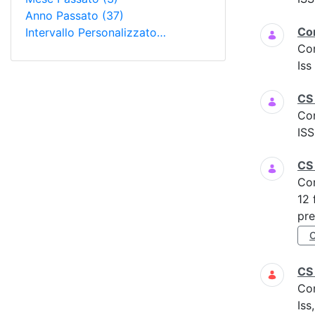
Anno Passato
(37)
Co
Intervallo Personalizzato…
Co
Is
CS 
Co
ISS
CS
Co
12 
pre
CS
Co
Iss