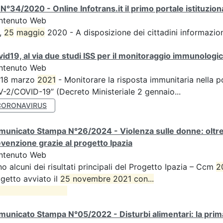
N°34/2020 - Online Infotrans.it il primo portale istituzi
ntenuto Web
,
25
maggio
2020 - A disposizione dei cittadini informazioni
id19, al via due studi ISS per il monitoraggio immunologico
ntenuto Web
 18 marzo
2021
- Monitorare la risposta immunitaria nella p
-2/COVID-19” (Decreto Ministeriale 2 gennaio...
CORONAVIRUS
unicato Stampa N°26/2024 - Violenza sulle donne: oltre d
venzione grazie al progetto Ipazia
ntenuto Web
o alcuni dei risultati principali del Progetto Ipazia – Ccm
2
getto avviato il
25 novembre 2021 con...

unicato Stampa N°05/2022 - Disturbi alimentari: la prima 