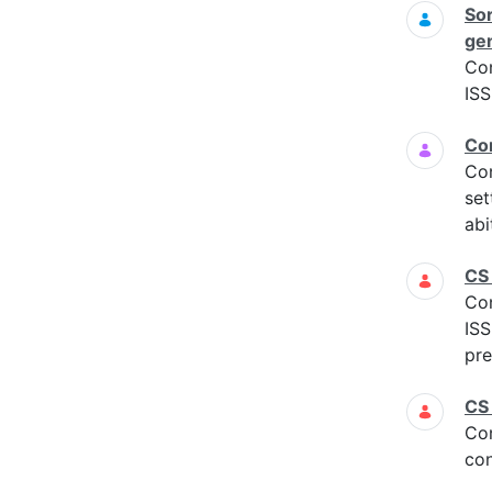
Sor
gen
Co
ISS
Com
Co
set
abi
CS
Co
IS
pre
CS
Co
con