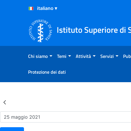
Salta al Contenuto
Salta al Footer
Istituto Superiore di 
Chi siamo
Temi
Attività
Servizi
Pub
Protezione dei dati
Risultati della Ricerca - Ev