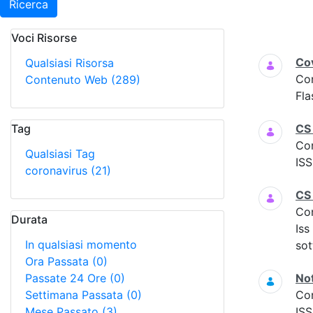
Ricerca
Voci Risorse
Ricerca
Cov
Qualsiasi Risorsa
Co
Contenuto Web
(289)
Fla
Tag
CS
Co
Qualsiasi Tag
ISS
coronavirus
(21)
CS
Co
Durata
Iss
In qualsiasi momento
sot
Ora Passata
(0)
Passate 24 Ore
(0)
Not
Settimana Passata
(0)
Co
Mese Passato
(3)
ISS