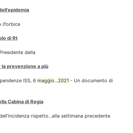
dell’epidemia
a (forbice
olo di Rt
 Presidente della
r la prevenzione a più
dipendenze ISS, 6
maggio
...
2021
- Un documento di
ella Cabina di Regia
ll’incidenza rispetto...alla settimana precedente