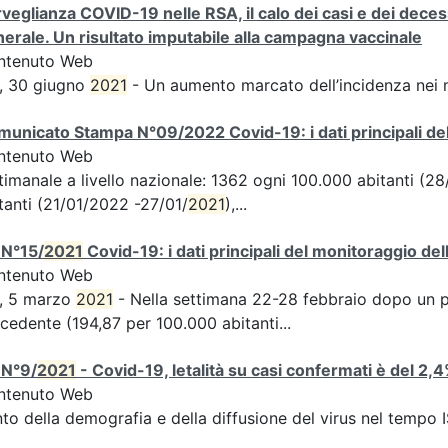
veglianza COVID-19 nelle RSA, il calo dei casi e dei deces
erale. Un risultato imputabile alla campagna vaccinale
ntenuto Web
, 30 giugno
2021
- Un aumento marcato dell’incidenza nei 
unicato Stampa N°09/2022 Covid-19: i dati principali del
ntenuto Web
timanale a livello nazionale: 1362 ogni 100.000 abitanti (
tanti (21/01/2022 -27/01/
2021
),...
 N°15/
2021
Covid-19: i dati principali del monitoraggio del
ntenuto Web
S, 5 marzo
2021
- Nella settimana 22-28 febbraio dopo un per
cedente (194,87 per 100.000 abitanti...
 N°9/
2021
- Covid-19, letalità su casi confermati è del 2,
ntenuto Web
to della demografia e della diffusione del virus nel tempo 