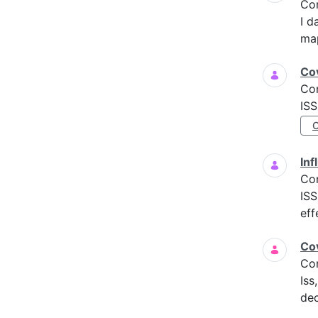
Co
I d
map
Cov
Co
ISS
Inf
Co
ISS
eff
Cov
Co
Iss
dec