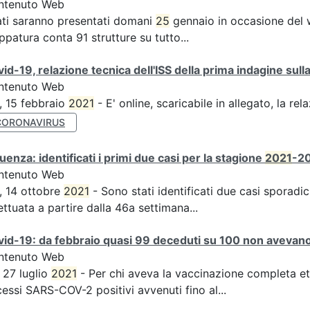
ntenuto Web
ati saranno presentati domani
25
gennaio in occasione del 
patura conta 91 strutture su tutto...
id-19, relazione tecnica dell'ISS della prima indagine sulla
ntenuto Web
, 15 febbraio
2021
- E' online, scaricabile in allegato, la rel
CORONAVIRUS
luenza: identificati i primi due casi per la stagione
2021
-20
ntenuto Web
, 14 ottobre
2021
- Sono stati identificati due casi sporadici
ettuata a partire dalla 46a settimana...
id-19: da febbraio quasi 99 deceduti su 100 non avevano 
ntenuto Web
, 27 luglio
2021
- Per chi aveva la vaccinazione completa et
essi SARS-COV-2 positivi avvenuti fino al...