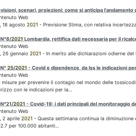
visioni, scenari, proiezioni: come si anticipa l’andamento 
ntenuto Web
, 18 agosto
2021
- Previsione Stima, con relativa incertezz
 N°8/
2021
Lombardia, rettifica dati necessaria per il ricalc
ntenuto Web
, 26 gennaio
2021
- In merito alle dichiarazioni odierne del
 N°
25
/
2021
- Covid e dipendenze, da Iss le indicazioni pe
ntenuto Web
e misure per prevenire il contagio nel mondo delle tossico
irizzo con le indicazioni per la...
 N°21/
2021
- Covid-19: i dati principali del monitoraggio d
ntenuto Web
, 2 aprile
2021
- Questa settimana continua la diminuzione de
2.7 per 100.000 abitanti...