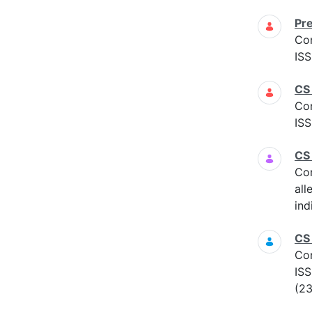
Pre
Co
ISS
CS
Co
ISS
CS
Co
all
ind
CS
Co
ISS
(23