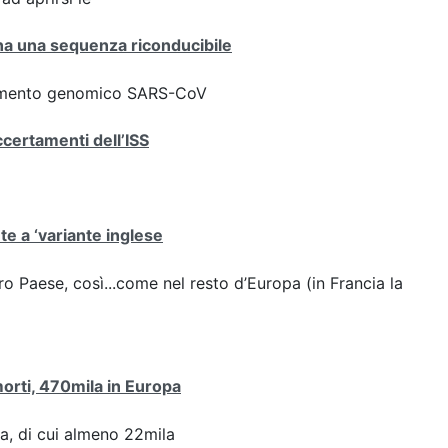
iana una sequenza riconducibile
ziamento genomico SARS-CoV
ccertamenti dell’ISS
ute a ‘variante inglese
stro Paese, così...come nel resto d’Europa (in Francia la
 morti, 470mila in Europa
pa, di cui almeno 22mila