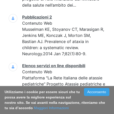
della salute nell’ambito dei...
Pubblicazioni 2
Contenuto Web
Musselman KE, Stoyanov CT, Marasigan R,
Jenkins ME, Konczak J, Morton SM,
Bastian AJ. Prevalence of ataxia in
children: a systematic review.
Neurology.2014 Jan 7;82(1):80-9.
Elenco servizi on line disponibili
Contenuto Web
Piattaforma "La Rete Italiana delle atassie
pediatriche" Progetto Atassie pediatriche e
Salute pubblica: studi epidemiologici e
Utilizziamo i cookie per essere sicuri che tu
Acconsento
registro di malattia, caratterizzazione di
possa avere la migliore esperienza sul
determinanti genetici ed...
nostro sito. Se vai avanti nella navigazione, riteniamo che
tu sia d’accordo
Maggiori Informazioni