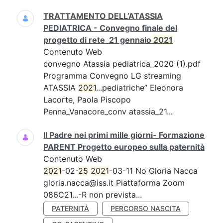
TRATTAMENTO DELL’ATASSIA
PEDIATRICA - Convegno finale del
progetto di rete 21 gennaio
2021
Contenuto Web
convegno Atassia pediatrica_2020 (1).pdf
Programma Convegno LG streaming
ATASSIA
2021
...pediatriche” Eleonora
Lacorte, Paola Piscopo
Penna_Vanacore_conv atassia_21...
Il Padre nei primi mille giorni- Formazione
PARENT Progetto europeo sulla paternità
Contenuto Web
2021
-02-
25
2021
-03-11 No Gloria Nacca
gloria.nacca@iss.it Piattaforma Zoom
086C21...-R non prevista...
PATERNITÀ
PERCORSO NASCITA