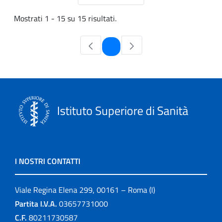
Mostrati 1 - 15 su 15 risultati.
Pagina
1
Istituto Superiore di Sanità
I NOSTRI CONTATTI
Viale Regina Elena 299, 00161 – Roma (I)
Partita I.V.A.
03657731000
C.F.
80211730587