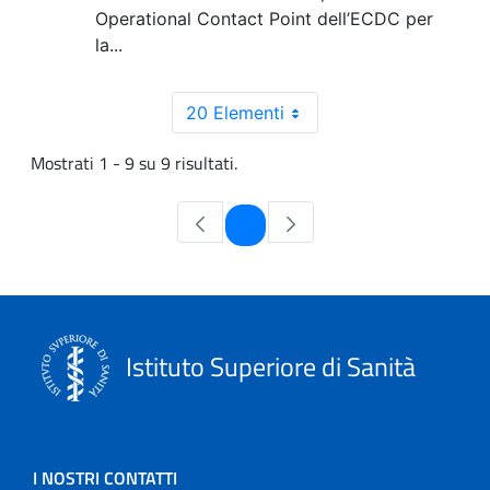
Operational Contact Point dell’ECDC per
la...
20 Elementi
Mostrati 1 - 9 su 9 risultati.
Pagina
1
Istituto Superiore di Sanità
I NOSTRI CONTATTI