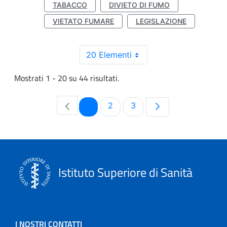
TABACCO
DIVIETO DI FUMO
VIETATO FUMARE
LEGISLAZIONE
20 Elementi
Mostrati 1 - 20 su 44 risultati.
Pagina
Pagina
Pagina
1
2
3
Istituto Superiore di Sanità
I NOSTRI CONTATTI