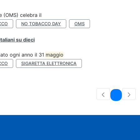
e (OMS) celebra il
CCO
NO TOBACCO DAY
OMS
liani su dieci
ato ogni anno il 31
maggio
CCO
SIGARETTA ELETTRONICA
Pagina
1