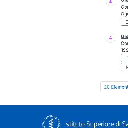
Gi
Co
Ogn
Gio
Co
’IS
20 Element
Istituto Superiore di S