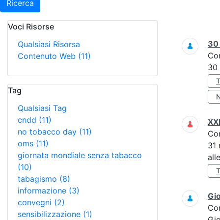
Ricerca
Voci Risorse
Ricerca
3
Qualsiasi Risorsa
Co
Contenuto Web
(11)
30
Tag
Qualsiasi Tag
cndd
(11)
XXI
no tobacco day
(11)
Co
oms
(11)
31
giornata mondiale senza tabacco
all
(10)
tabagismo
(8)
informazione
(3)
Gi
convegni
(2)
Co
sensibilizzazione
(1)
Gi