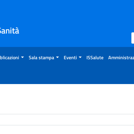
Sanità
blicazioni
Sala stampa
Eventi
ISSalute
Amministraz
enti