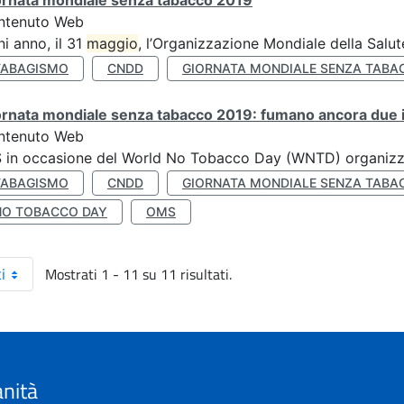
ornata mondiale senza tabacco 2019
ntenuto Web
i anno, il 31
maggio
, l’Organizzazione Mondiale della Salut
TABAGISMO
CNDD
GIORNATA MONDIALE SENZA TABA
rnata mondiale senza tabacco 2019: fumano ancora due ita
ntenuto Web
S in occasione del World No Tobacco Day (WNTD) organizz
TABAGISMO
CNDD
GIORNATA MONDIALE SENZA TABA
NO TOBACCO DAY
OMS
Mostrati 1 - 11 su 11 risultati.
i
anità