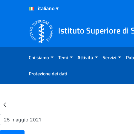
Salta al Contenuto
Salta al Footer
Istituto Superiore di 
Chi siamo
Temi
Attività
Servizi
Pub
Protezione dei dati
Risultati della Ricerca - Ev