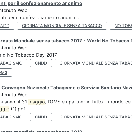
nti per il confezionamento anonimo
ntenuto Web
nti per il confezionamento anonimo
CNDD
GIORNATA MONDIALE SENZA TABACCO
NO TOB
ornata Mondiale senza tabacco 2017 - World No Tobacco
ntenuto Web
rld No Tobacco Day 2017
TABAGISMO
CNDD
GIORNATA MONDIALE SENZA TABA
OMS
 Convegno Nazionale Tabagismo e Servizio Sanitario Naz
ntenuto Web
i anno, il 31
maggio
, l’OMS e i partner in tutto il mondo 
ggio
(1).pdf...
TABAGISMO
CNDD
GIORNATA MONDIALE SENZA TABA