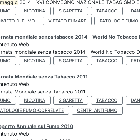
maggio
2014 - XVI CONVEGNO NAZIONALE TABAGISMO E 
FUMO
NICOTINA
SIGARETTA
TABACCO
DAN
IVIETO DI FUMO
VIETATO FUMARE
PATOLOGIE FUMO
ornata mondiale senza tabacco 2014 - World No Tobacco
ntenuto Web
ornata mondiale senza tabacco 2014 - World No Tobacco 
FUMO
NICOTINA
SIGARETTA
TABACCO
PAT
ornata Mondiale senza Tabacco 2011
ntenuto Web
rnata Mondiale senza Tabacco 2011
FUMO
NICOTINA
SIGARETTA
TABACCO
DAN
PATOLOGIE FUMO-CORRELATE
CENTRI ANTIFUMO
pporto Annuale sul Fumo 2010
ntenuto Web