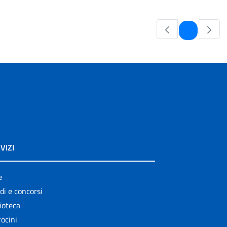
Pagina
1
VIZI
e
di e concorsi
ioteca
ocini