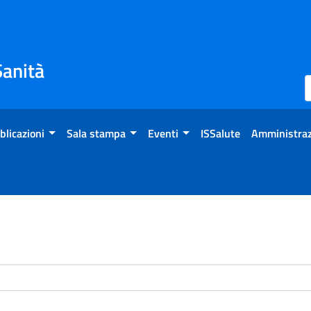
Sanità
blicazioni
Sala stampa
Eventi
ISSalute
Amministraz
enti