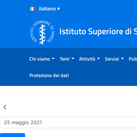
Salta al Contenuto
Salta al Footer
Istituto Superiore di 
Chi siamo
Temi
Attività
Servizi
Pub
Protezione dei dati
Risultati della Ricerca - Ev