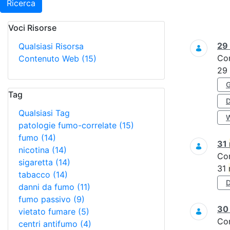
Ricerca
Voci Risorse
Ricerca
29
Qualsiasi Risorsa
Co
Contenuto Web
(15)
29
Tag
Qualsiasi Tag
patologie fumo-correlate
(15)
fumo
(14)
31
nicotina
(14)
Co
sigaretta
(14)
31
tabacco
(14)
danni da fumo
(11)
fumo passivo
(9)
3
vietato fumare
(5)
Co
centri antifumo
(4)