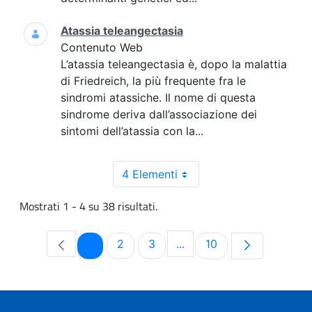
Atassia teleangectasia
Contenuto Web
L’atassia teleangectasia è, dopo la malattia
di Friedreich, la più frequente fra le
sindromi atassiche. Il nome di questa
sindrome deriva dall’associazione dei
sintomi dell’atassia con la...
4 Elementi
Mostrati 1 - 4 su 38 risultati.
Pagina
Pagina
Pagina
Pagina
1
2
3
...
10
Pagine intermedie Use TA