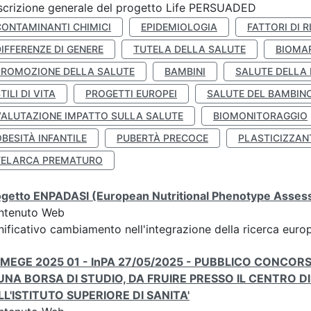
crizione generale del progetto Life PERSUADED
CONTAMINANTI CHIMICI
EPIDEMIOLOGIA
FATTORI DI R
IFFERENZE DI GENERE
TUTELA DELLA SALUTE
BIOMA
PROMOZIONE DELLA SALUTE
BAMBINI
SALUTE DELLA
TILI DI VITA
PROGETTI EUROPEI
SALUTE DEL BAMBIN
VALUTAZIONE IMPATTO SULLA SALUTE
BIOMONITORAGGIO
BESITÀ INFANTILE
PUBERTÀ PRECOCE
PLASTICIZZAN
TELARCA PREMATURO
getto ENPADASI (European Nutritional Phenotype Assessm
ntenuto Web
nificativo cambiamento nell'integrazione della ricerca euro
 MEGE 2025 01 - InPA 27/05/2025 - PUBBLICO CONCORS
 UNA BORSA DI STUDIO, DA FRUIRE PRESSO IL CENTRO D
LL'ISTITUTO SUPERIORE DI SANITA'