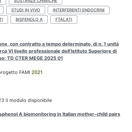
O
SOSTANZE CHIMICHE
STUDI IN VIVO
INTERFERENTI ENDOCRINI
TI
BISFENOLO A
FTALATI
ione, con contratto a tempo determinato, di n. 1 unità
rca VI livello professionale dell’Istituto Superiore di
orso: TD CTER MEGE 2025 01
a progetto FAMI
2021
3 il modulo disponibile
henol A biomonitoring in Italian mother-child pairs