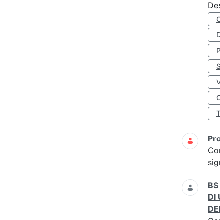
Des
D
S
O
Pro
Co
sig
BS
DI
DE