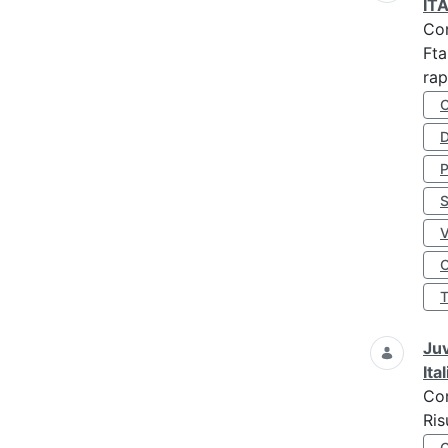
IT
Co
Fta
rap
D
S
O
Juv
Ita
Co
Ris