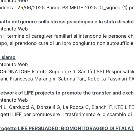
ntenuto Web
adenza:
25
/06/2025 Bando BS MEGE 2025 01_signed (1).p
atto del genere sullo stress psicologico e lo stato di salu
ntenuto Web
 il termine di caregiver familiari si intendono le persone c
po, si prendono cura di un loro congiunto non autosufficien
i siamo
ntenuto Web
RDINATORE Istituto Superiore di Sanità (ISS) Responsabile
ani, Francesca Maranghi, Sabrina Tait, Roberta Tassinari P
etwork of LIFE projects to promote the transfer and ex
ntenuto Web
i L, Carducci A, Donzelli G, La Rocca C, Bianchi F, KTE L
getti LIFE per promuovere il trasferimento e lo scambio di
 progetto LIFE PERSUADED: BIOMONITORAGGIO DI FTALA