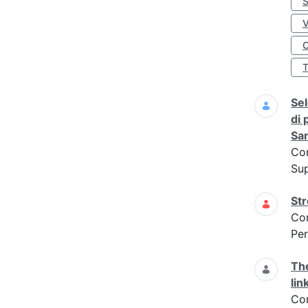
S
O
Sel
di 
San
Co
Sup
Str
Co
Per
The
lin
Co