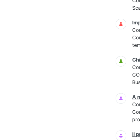
Co
Sc
Imp
Co
Con
tem
Ch
Co
COO
Bus
A n
Co
Cor
pro
Il