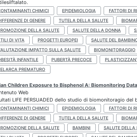
tilesilftalato.
CONTAMINANTI CHIMICI
EPIDEMIOLOGIA
FATTORI DI R
IFFERENZE DI GENERE
TUTELA DELLA SALUTE
BIOMA
PROMOZIONE DELLA SALUTE
SALUTE DELLA DONNA
S
TILI DI VITA
PROGETTI EUROPEI
SALUTE DEL BAMBIN
VALUTAZIONE IMPATTO SULLA SALUTE
BIOMONITORAGGIO
BESITÀ INFANTILE
PUBERTÀ PRECOCE
PLASTICIZZAN
TELARCA PREMATURO
lian Children Exposure to Bisphenol A: Biomonitoring Da
ntenuto Web
ultati LIFE PERSUADED dello studio di biomonitoragio del 
CONTAMINANTI CHIMICI
EPIDEMIOLOGIA
FATTORI DI R
IFFERENZE DI GENERE
TUTELA DELLA SALUTE
BIOMA
PROMOZIONE DELLA SALUTE
BAMBINI
SALUTE DELLA