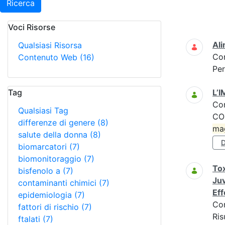
Ricerca
Voci Risorse
Ricerca
Ali
Qualsiasi Risorsa
Co
Contenuto Web
(16)
Per
Tag
L’
Co
Qualsiasi Tag
CO
differenze di genere
(8)
ma
salute della donna
(8)
D
biomarcatori
(7)
biomonitoraggio
(7)
Tox
bisfenolo a
(7)
Juv
contaminanti chimici
(7)
Eff
epidemiologia
(7)
Co
fattori di rischio
(7)
Ris
ftalati
(7)