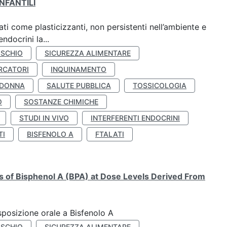
NFANTILI
ti come plasticizzanti, non persistenti nell’ambiente e
ndocrini la...
ISCHIO
SICUREZZA ALIMENTARE
RCATORI
INQUINAMENTO
 DONNA
SALUTE PUBBLICA
TOSSICOLOGIA
O
SOSTANZE CHIMICHE
STUDI IN VIVO
INTERFERENTI ENDOCRINI
TI
BISFENOLO A
FTALATI
ts of Bisphenol A (BPA) at Dose Levels Derived From
esposizione orale a Bisfenolo A
ISCHIO
SICUREZZA ALIMENTARE