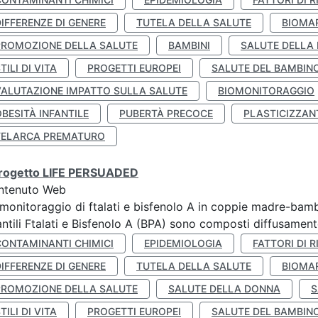
IFFERENZE DI GENERE
TUTELA DELLA SALUTE
BIOMA
PROMOZIONE DELLA SALUTE
BAMBINI
SALUTE DELLA
TILI DI VITA
PROGETTI EUROPEI
SALUTE DEL BAMBIN
VALUTAZIONE IMPATTO SULLA SALUTE
BIOMONITORAGGIO
BESITÀ INFANTILE
PUBERTÀ PRECOCE
PLASTICIZZAN
TELARCA PREMATURO
 progetto LIFE PERSUADED
ntenuto Web
monitoraggio di ftalati e bisfenolo A in coppie madre-bamb
antili Ftalati e Bisfenolo A (BPA) sono composti diffusamente 
CONTAMINANTI CHIMICI
EPIDEMIOLOGIA
FATTORI DI R
IFFERENZE DI GENERE
TUTELA DELLA SALUTE
BIOMA
PROMOZIONE DELLA SALUTE
SALUTE DELLA DONNA
S
TILI DI VITA
PROGETTI EUROPEI
SALUTE DEL BAMBIN