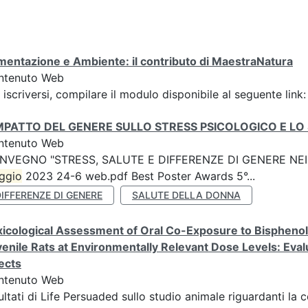
mentazione e Ambiente: il contributo di MaestraNatura
ntenuto Web
 iscriversi, compilare il modulo disponibile al seguente link
IMPATTO DEL GENERE SULLO STRESS PSICOLOGICO E LO 
ntenuto Web
NVEGNO "STRESS, SALUTE E DIFFERENZE DI GENERE NEI 
ggio
2023 24-6 web.pdf Best Poster Awards 5°...
IFFERENZE DI GENERE
SALUTE DELLA DONNA
icological Assessment of Oral Co-Exposure to Bisphenol 
enile Rats at Environmentally Relevant Dose Levels: Evalu
ects
ntenuto Web
ultati di Life Persuaded sullo studio animale riguardanti la 