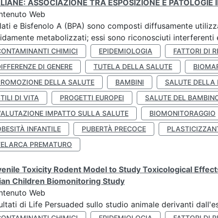
ALIANE: ASSOCIAZIONE TRA ESPOSIZIONE E PATOLOGIE I
ntenuto Web
lati e Bisfenolo A (BPA) sono composti diffusamente utilizza
idamente metabolizzati; essi sono riconosciuti interferenti e
CONTAMINANTI CHIMICI
EPIDEMIOLOGIA
FATTORI DI R
IFFERENZE DI GENERE
TUTELA DELLA SALUTE
BIOMA
PROMOZIONE DELLA SALUTE
BAMBINI
SALUTE DELLA
TILI DI VITA
PROGETTI EUROPEI
SALUTE DEL BAMBIN
VALUTAZIONE IMPATTO SULLA SALUTE
BIOMONITORAGGIO
BESITÀ INFANTILE
PUBERTÀ PRECOCE
PLASTICIZZAN
TELARCA PREMATURO
enile Toxicity Rodent Model to Study Toxicological Effec
lian Children Biomonitoring Study
ntenuto Web
ultati di Life Persuaded sullo studio animale derivanti dall'
CONTAMINANTI CHIMICI
EPIDEMIOLOGIA
FATTORI DI R