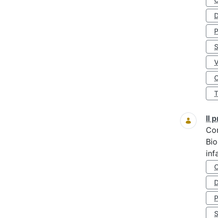
D
S
O
Il
Co
Bio
inf
D
S