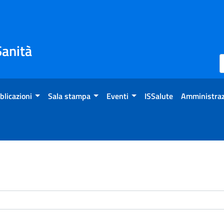
Sanità
blicazioni
Sala stampa
Eventi
ISSalute
Amministraz
enti