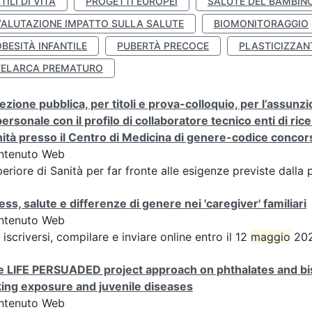
TILI DI VITA
PROGETTI EUROPEI
SALUTE DEL BAMBIN
VALUTAZIONE IMPATTO SULLA SALUTE
BIOMONITORAGGIO
BESITÀ INFANTILE
PUBERTÀ PRECOCE
PLASTICIZZAN
TELARCA PREMATURO
ezione pubblica, per titoli e prova-colloquio, per l’assunz
personale con il profilo di collaboratore tecnico enti di rice
ità presso il Centro di Medicina di genere-codice conc
ntenuto Web
eriore di Sanità per far fronte alle esigenze previste dall
ess, salute e differenze di genere nei 'caregiver' familiari
ntenuto Web
 iscriversi, compilare e inviare online entro il 12
maggio
202
 LIFE PERSUADED project approach on phthalates and bisp
king exposure and juvenile diseases
ntenuto Web