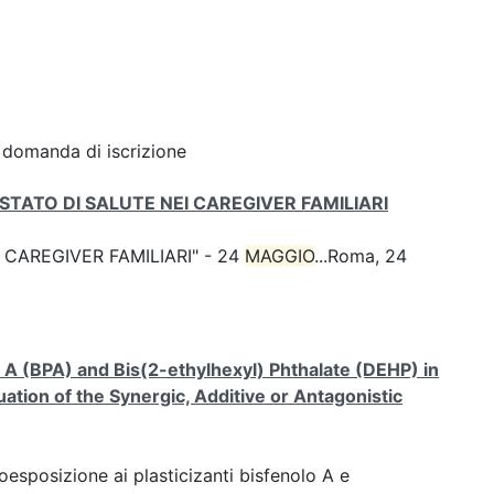
: domanda di iscrizione
STATO DI SALUTE NEI CAREGIVER FAMILIARI
CAREGIVER FAMILIARI" - 24
MAGGIO
...Roma, 24
A (BPA) and Bis(2-ethylhexyl) Phthalate (DEHP) in
ation of the Synergic, Additive or Antagonistic
coesposizione ai plasticizanti bisfenolo A e