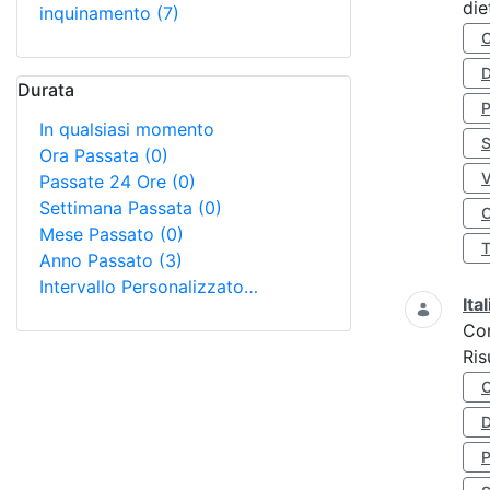
die
inquinamento
(7)
D
Durata
In qualsiasi momento
S
Ora Passata
(0)
Passate 24 Ore
(0)
Settimana Passata
(0)
O
Mese Passato
(0)
Anno Passato
(3)
Intervallo Personalizzato…
Ita
Co
Ris
D