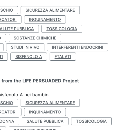
ISCHIO
SICUREZZA ALIMENTARE
RCATORI
INQUINAMENTO
ALUTE PUBBLICA
TOSSICOLOGIA
O
SOSTANZE CHIMICHE
STUDI IN VIVO
INTERFERENTI ENDOCRINI
TI
BISFENOLO A
FTALATI
ta from the LIFE PERSUADED Project
bisfenolo A nei bambini
ISCHIO
SICUREZZA ALIMENTARE
RCATORI
INQUINAMENTO
 DONNA
SALUTE PUBBLICA
TOSSICOLOGIA