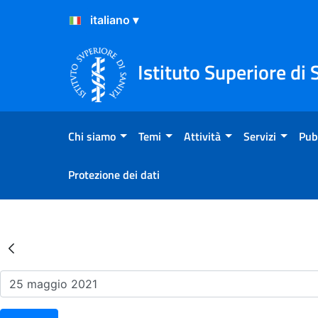
Salta al Contenuto
Salta al Footer
Istituto Superiore di 
Chi siamo
Temi
Attività
Servizi
Pub
Protezione dei dati
Risultati della Ricerca - Ev