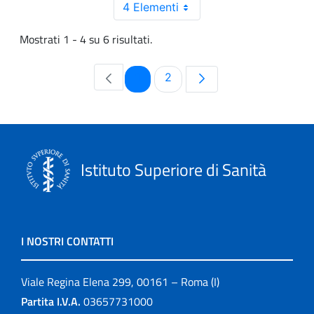
4 Elementi
Mostrati 1 - 4 su 6 risultati.
Pagina
Pagina
1
2
Istituto Superiore di Sanità
I NOSTRI CONTATTI
Viale Regina Elena 299, 00161 – Roma (I)
Partita I.V.A.
03657731000