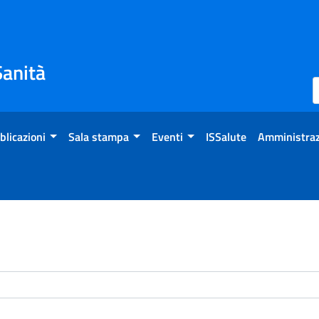
Sanità
blicazioni
Sala stampa
Eventi
ISSalute
Amministraz
enti