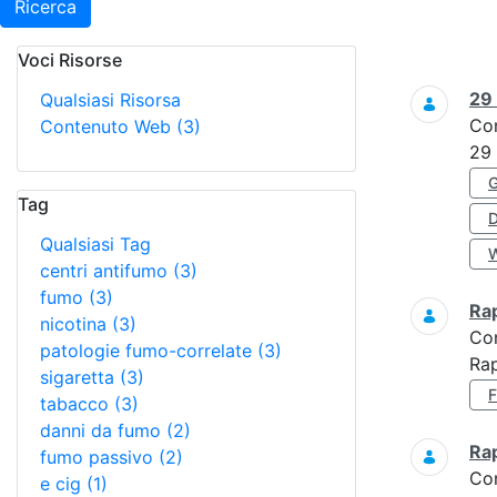
Ricerca
Voci Risorse
Ricerca
29
Qualsiasi Risorsa
Co
Contenuto Web
(3)
29
Tag
Qualsiasi Tag
centri antifumo
(3)
fumo
(3)
Ra
nicotina
(3)
Co
patologie fumo-correlate
(3)
Rap
sigaretta
(3)
tabacco
(3)
danni da fumo
(2)
Ra
fumo passivo
(2)
Co
e cig
(1)