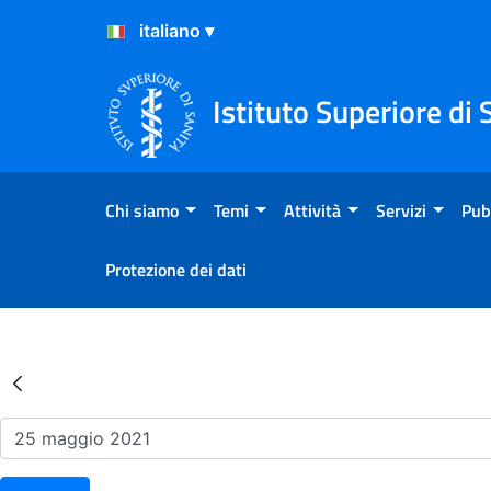
Salta al Contenuto
Salta al Footer
Istituto Superiore di 
Chi siamo
Temi
Attività
Servizi
Pub
Protezione dei dati
Risultati della Ricerca - Ev