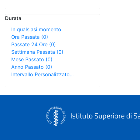
Durata
In qualsiasi momento
Ora Passata
(0)
Passate 24 Ore
(0)
Settimana Passata
(0)
Mese Passato
(0)
Anno Passato
(0)
Intervallo Personalizzato…
Istituto Superiore di S