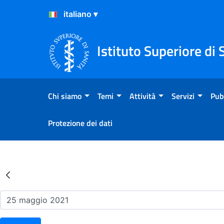
Salta al Contenuto
Salta al Footer
Istituto Superiore di 
Chi siamo
Temi
Attività
Servizi
Pub
Protezione dei dati
Risultati della Ricerca - Ev