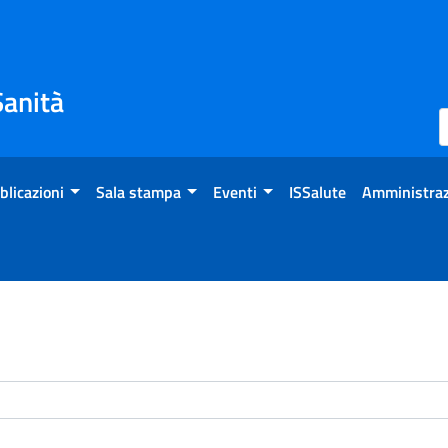
Sanità
blicazioni
Sala stampa
Eventi
ISSalute
Amministraz
enti