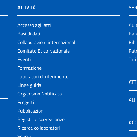
ATTIVITÀ
SER
Accesso agli atti
Aul
Basi di dati
Ban
Collaborazioni internazionali
Bibl
Comitato Etico Nazionale
Patr
Eventi
Tari
Formazione
Laboratori di riferimento
ATT
Linee guida
Organismo Notificato
Atti
Progetti
Pubblicazioni
Registri e sorveglianze
ACC
Ricerca collaboratori
Scuola