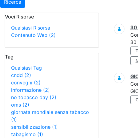
Ricerca
Voci Risorse
Ricerca
3
Qualsiasi Risorsa
Co
Contenuto Web
(2)
30
Tag
Qualsiasi Tag
cndd
(2)
GI
convegni
(2)
Co
informazione
(2)
GI
no tobacco day
(2)
oms
(2)
giornata mondiale senza tabacco
(1)
sensibilizzazione
(1)
tabagismo
(1)