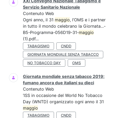
XXI Convegno Nazionale Tabagismo e
Servizio Sanitario Nazionale
Contenuto Web
Ogni anno, il 31
maggio
, l’OMS e i partner
in tutto il mondo celebrano la Giornata...-
B5-Programma-056D19-31-
maggio
(1).pdf...
TABAGISMO
CNDD
GIORNATA MONDIALE SENZA TABACCO
NO TOBACCO DAY
OMS
Giornata mondiale senza tabacco 2019:
fumano ancora due italiani su dieci
Contenuto Web
’ISS in occasione del World No Tobacco
Day (WNTD) organizzato ogni anno il 31
maggio
TABAGISMO
CNDD