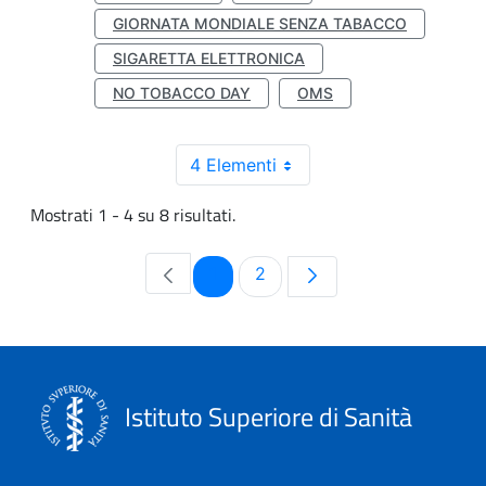
GIORNATA MONDIALE SENZA TABACCO
SIGARETTA ELETTRONICA
NO TOBACCO DAY
OMS
4 Elementi
Mostrati 1 - 4 su 8 risultati.
Pagina
Pagina
1
2
Istituto Superiore di Sanità