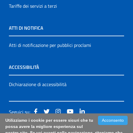
Tariffe dei servizi a terzi
ATTI DI NOTIFICA
Atti di notificazione per pubblici proclami
ACCESSIBILITÀ
Dichiarazione di accessibilità
Seguici su:
Utilizziamo i cookie per essere sicuri che tu
Acconsento
Accessibilità: form di segnalazione di prima istanza per
possa avere la migliore esperienza sul
nostro sito. Se vai avanti nella navigazione, riteniamo che