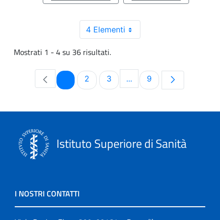
4 Elementi
Mostrati 1 - 4 su 36 risultati.
Pagina
Pagina
Pagina
Pagina
1
2
3
...
9
Pagine intermedie Use T
Istituto Superiore di Sanità
I NOSTRI CONTATTI