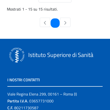
Mostrati 1 - 15 su 15 risultati.
Pagina
1
Istituto Superiore di Sanità
I NOSTRI CONTATTI
Viale Regina Elena 299, 00161 – Roma (I)
Partita I.V.A.
03657731000
C.F.
80211730587