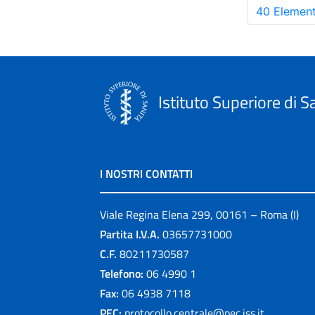
40 Element
Istituto Superiore di S
I NOSTRI CONTATTI
Viale Regina Elena 299, 00161 – Roma (I)
Partita I.V.A.
03657731000
C.F.
80211730587
Telefono:
06 4990 1
Fax:
06 4938 7118
PEC:
protocollo.centrale@pec.iss.it