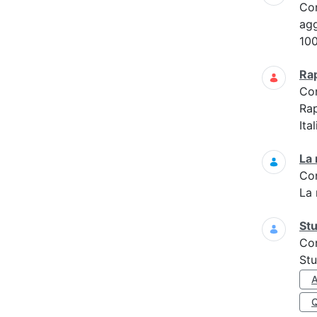
Co
agg
100
Ra
Co
Ra
Ita
La 
Co
La 
Stu
Co
Stu
A