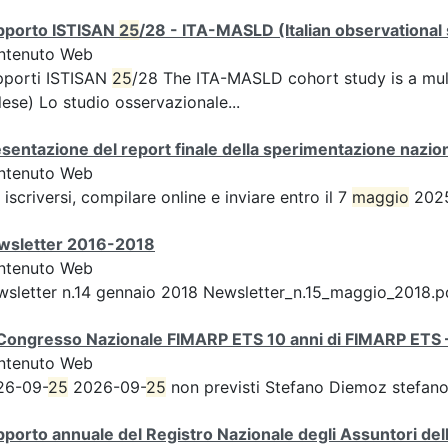
pporto ISTISAN
25
/28 - ITA-MASLD (Italian observational
ntenuto Web
pporti ISTISAN
25
/28 The ITA-MASLD cohort study is a mult
lese) Lo studio osservazionale...
sentazione del report finale della sperimentazione nazion
ntenuto Web
 iscriversi, compilare online e inviare entro il 7
maggio
2025
wsletter 2016-2018
ntenuto Web
sletter n.14 gennaio 2018 Newsletter_n.15_maggio_2018.p
Congresso Nazionale FIMARP ETS 10 anni di FIMARP ETS – 
ntenuto Web
26-09-
25
2026-09-
25
non previsti Stefano Diemoz stefano
porto annuale del Registro Nazionale degli Assuntori del