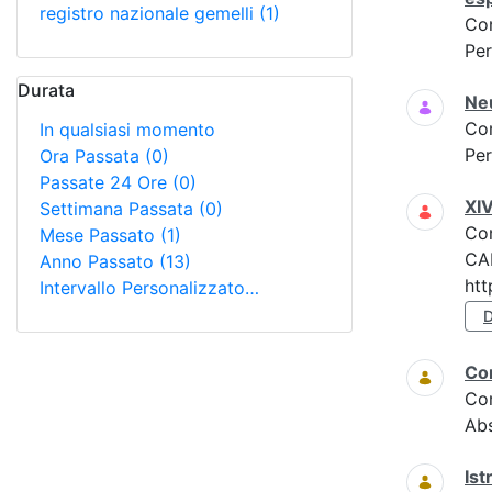
registro nazionale gemelli
(1)
Co
Per
Durata
Neu
Co
In qualsiasi momento
Per
Ora Passata
(0)
Passate 24 Ore
(0)
XIV
Settimana Passata
(0)
Co
Mese Passato
(1)
CAL
Anno Passato
(13)
htt
Intervallo Personalizzato…
Co
Co
Abs
Ist