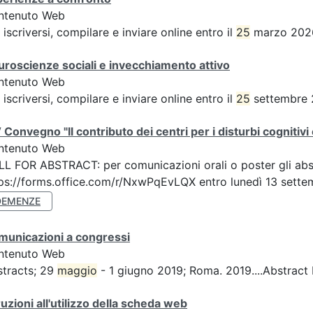
ntenuto Web
 iscriversi, compilare e inviare online entro il
25
marzo 2026 
roscienze sociali e invecchiamento attivo
ntenuto Web
 iscriversi, compilare e inviare online entro il
25
settembre 2
 Convegno "Il contributo dei centri per i disturbi cognitiv
ntenuto Web
L FOR ABSTRACT: per comunicazioni orali o poster gli abstra
ps://forms.office.com/r/NxwPqEvLQX entro lunedì 13 settembr
DEMENZE
municazioni a congressi
ntenuto Web
tracts; 29
maggio
- 1 giugno 2019; Roma. 2019....Abstract
ruzioni all'utilizzo della scheda web