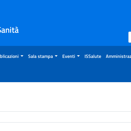
Sanità
blicazioni
Sala stampa
Eventi
ISSalute
Amministraz
enti