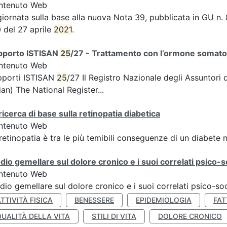
ntenuto Web
iornata sulla base alla nuova Nota 39, pubblicata in GU n. 
 del 27 aprile
2021
.
pporto ISTISAN
25
/27 - Trattamento con l’ormone somatotr
ntenuto Web
pporti ISTISAN
25
/27 Il Registro Nazionale degli Assuntori
lian) The National Register...
ricerca di base sulla retinopatia diabetica
ntenuto Web
retinopatia è tra le più temibili conseguenze di un diabete 
dio gemellare sul dolore cronico e i suoi correlati psico-so
ntenuto Web
dio gemellare sul dolore cronico e i suoi correlati psico-soc
TTIVITÀ FISICA
BENESSERE
EPIDEMIOLOGIA
FAT
QUALITÀ DELLA VITA
STILI DI VITA
DOLORE CRONICO