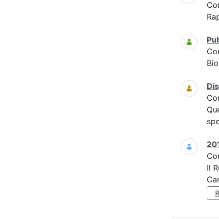
Co
Ra
Pub
Co
Bio
Dis
Co
Que
spe
201
Co
Il 
Car