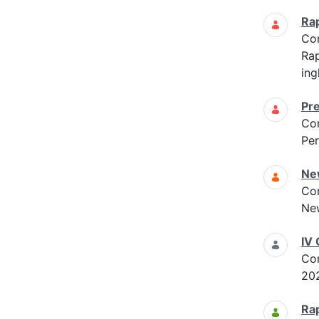
Ra
Co
Ra
ing
Pre
Co
Per
Ne
Co
New
IV 
Co
20
Rap