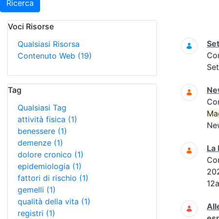
Ricerca
Voci Risorse
Ricerca
Set
Qualsiasi Risorsa
Co
Contenuto Web
(19)
Set
Tag
Ne
Co
Qualsiasi Tag
Ma
attività fisica
(1)
New
benessere
(1)
demenze
(1)
La 
dolore cronico
(1)
Co
epidemiologia
(1)
202
fattori di rischio
(1)
12a
gemelli
(1)
qualità della vita
(1)
All
registri
(1)
es