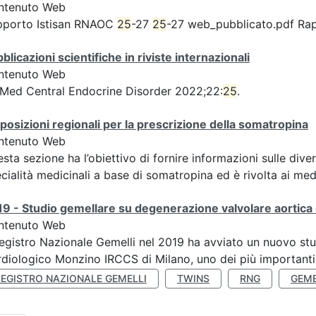
ntenuto Web
pporto Istisan RNAOC
25
-27
25
-27 web_pubblicato.pdf Ra
blicazioni scientifiche in riviste internazionali
ntenuto Web
Med Central Endocrine Disorder 2022;22:
25
.
posizioni regionali per la prescrizione della somatropina
ntenuto Web
sta sezione ha l’obiettivo di fornire informazioni sulle diver
cialità medicinali a base di somatropina ed è rivolta ai medic
9 - Studio gemellare su degenerazione valvolare aortica 
ntenuto Web
Registro Nazionale Gemelli nel 2019 ha avviato un nuovo stu
diologico Monzino IRCCS di Milano, uno dei più importanti ce
REGISTRO NAZIONALE GEMELLI
TWINS
RNG
GEME