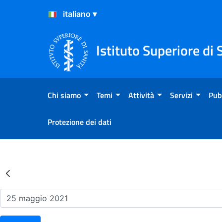
Salta al Contenuto
Salta al Footer
Istituto Superiore di 
Chi siamo
Temi
Attività
Servizi
Pub
Protezione dei dati
Risultati della Ricerca - Ev