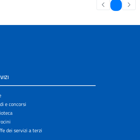
Pagina
1
VIZI
e
di e concorsi
ioteca
ocini
ffe dei servizi a terzi