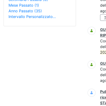
Mese Passato
(1)
del
Anno Passato
(35)
ag
Intervallo Personalizzato…
T
GU 
RIP
Co
del
20
GU 
Co
del
ag
Pub
ric
ST