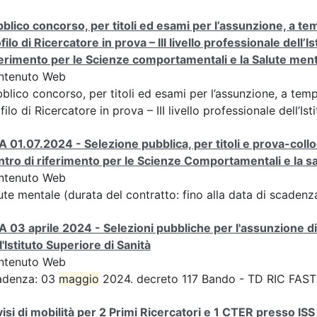
blico concorso, per titoli ed esami per l’assunzione, a tem
filo di Ricercatore in prova – III livello professionale dell’
erimento per le Scienze comportamentali e la Salute men
ntenuto Web
blico concorso, per titoli ed esami per l’assunzione, a tempo
filo di Ricercatore in prova – III livello professionale dell’Ist
A 01.07.2024 - Selezione pubblica, per titoli e prova-coll
tro di riferimento per le Scienze Comportamentali e la 
ntenuto Web
ute mentale (durata del contratto: fino alla data di scaden
A 03 aprile 2024 - Selezioni pubbliche per l'assunzione di
l'Istituto Superiore di Sanità
ntenuto Web
adenza: 03
maggio
2024. decreto 117 Bando - TD RIC FAST
isi di mobilità per 2 Primi Ricercatori e 1 CTER presso ISS