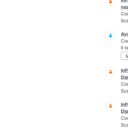
InP
naz
Co
Sc
Avv
Co
Il 
InP
Dip
Co
Sc
InP
Dip
Co
Sc