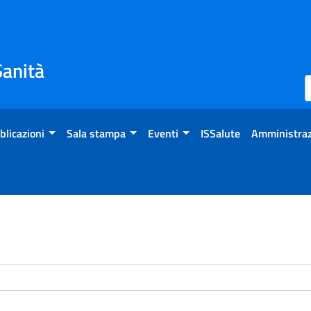
Sanità
blicazioni
Sala stampa
Eventi
ISSalute
Amministraz
enti