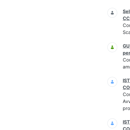
Sel
CC
Co
Sca
GU 
per
Co
am
IS
CO
Co
Avv
pro
IS
CO