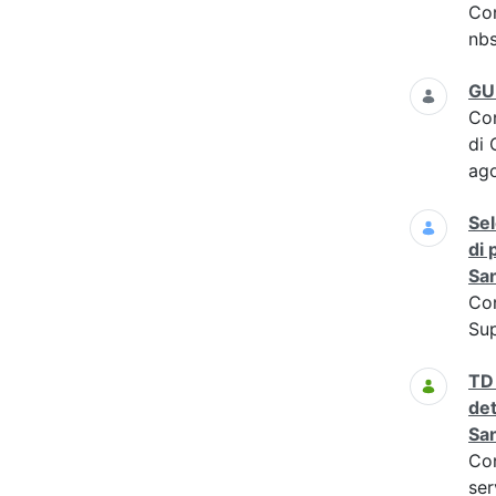
Co
nbs
GU 
Co
di 
ag
Sel
di 
San
Co
Sup
TD 
det
San
Co
ser