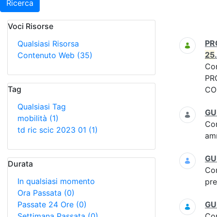
Ricerca
Voci Risorse
Ricerca
PR
Qualsiasi Risorsa
25
Contenuto Web
(35)
Co
PR
Tag
CO
Qualsiasi Tag
GU
mobilità
(1)
Co
td ric scic 2023 01
(1)
am
GU 
Durata
Co
In qualsiasi momento
pre
Ora Passata
(0)
Passate 24 Ore
(0)
GU 
Settimana Passata
(0)
Co