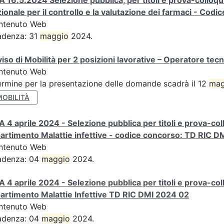
A 16.5.2024 Selezione pubblica, per titoli e prova-colloqu
ionale per il controllo e la valutazione dei farmaci - Co
ntenuto Web
adenza: 31
maggio
2024.
iso di Mobilità per 2 posizioni lavorative – Operatore tec
ntenuto Web
termine per la presentazione delle domande scadrà il 12
mag
MOBILITÀ
A 4 aprile 2024 - Selezione pubblica per titoli e prova-col
artimento Malattie infettive - codice concorso: TD RIC D
ntenuto Web
adenza: 04
maggio
2024.
A 4 aprile 2024 - Selezione pubblica per titoli e prova-col
artimento Malattie Infettive TD RIC DMI 2024 02
ntenuto Web
adenza: 04
maggio
2024.