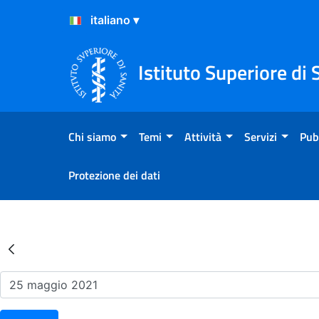
Salta al Contenuto
Salta al Footer
Istituto Superiore di 
Chi siamo
Temi
Attività
Servizi
Pub
Protezione dei dati
Risultati della Ricerca - Ev