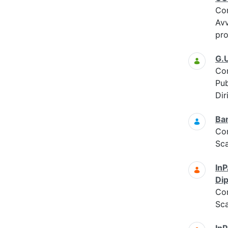
Co
Avv
pro
G.U
Co
Pub
Dir
Ba
Co
Sc
InP
Dip
Co
Sc