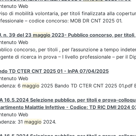
ntenuto Web
iso di mobilità volontaria, per titoli finalizzata alla copertur
fessionale – codice concorso: MOB DR CNT 2025 01.
. n. 39 del 23
maggio
2023- Pubblico concorso, per titoli, 
ntenuto Web
blico concorso, per titoli , per l’assunzione a tempo indeterm
igente di ricerca in prova – I livello professionale – per il Di
ndo TD CTER CNT 2025 01 - InPA 07/04/2025
ntenuto Web
adenza: 6
maggio
2025 Bando TD CTER CNT 2025 01.pdf 
A 16.5.2024 Selezione pubblica, per titoli e prova-colloqui
artimento Malattie Infettive - Codice: TD RIC DMI 2024 0
ntenuto Web
adenza: 31
maggio
2024.