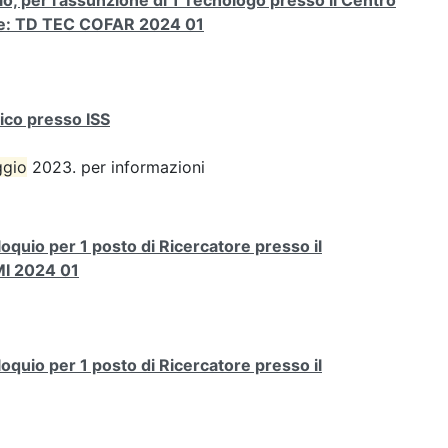
io, per l’assunzione di 1 Tecnologo presso il Centro
dice: TD TEC COFAR 2024 01
nico presso ISS
gio
2023. per informazioni
loquio per 1 posto di Ricercatore presso il
MI 2024 01
loquio per 1 posto di Ricercatore presso il