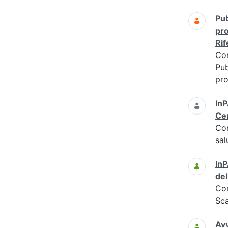
Pub
pro
Rif
Co
Pub
pro
InP
Cen
Co
sal
InP
del
Co
Sc
Avv