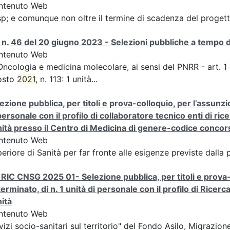
ntenuto Web
p; e comunque non oltre il termine di scadenza del progett
n. 46 del 20 giugno 2023 - Selezioni pubbliche a tempo 
ntenuto Web
Oncologia e medicina molecolare, ai sensi del PNRR - art. 
osto
2021
, n. 113: 1 unità...
ezione pubblica, per titoli e prova-colloquio, per l’assunz
personale con il profilo di collaboratore tecnico enti di rice
ità presso il Centro di Medicina di genere-codice conc
ntenuto Web
eriore di Sanità per far fronte alle esigenze previste dall
RIC CNSG 2025 01- Selezione pubblica, per titoli e prova-
erminato, di n. 1 unità di personale con il profilo di Ricerca
ità
ntenuto Web
vizi socio-sanitari sul territorio" del Fondo Asilo, Migrazio