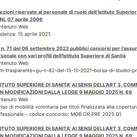
ezioni riservate al personale di ruolo dell’Istituto Superiore d
NL 07 aprile 2006
ntenuto Web
denza: 15 aprile
2021
.
n. 71 del 06 settembre 2022 pubblici concorsi per l’assun
sonale con vari profili dell'Istituto Superiore di Sanità
ntenuto Web
m-trasparente=gu-n-82-del-15-10-
2021
-borsa-di-studio-p
TITUTO SUPERIORE DI SANITA’ AI SENSI DELL’ART 3, COM
N MODIFICAZIONI DALLA LEGGE 9
MAGGIO
2025 N. 69
ntenuto Web
iso di mobilità volontaria per titoli finalizzata alla copertura
fessionale – codice concorso: MOB DR PRE 2025 01.
TITUTO SUPERIORE DI SANITA’ AI SENSI DELL’ART 3, COM
N MODIFICAZIONI DALLA LEGGE 9
MAGGIO
2025 N. 69