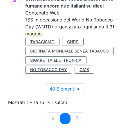
fumano ancora due italiani su dieci
Contenuto Web
’ISS in occasione del World No Tobacco
Day (WNTD) organizzato ogni anno il 31
maggio
TABAGISMO
CNDD
GIORNATA MONDIALE SENZA TABACCO
SIGARETTA ELETTRONICA
NO TOBACCO DAY
OMS
40 Elementi
Mostrati 1 - 14 su 14 risultati.
Pagina
1