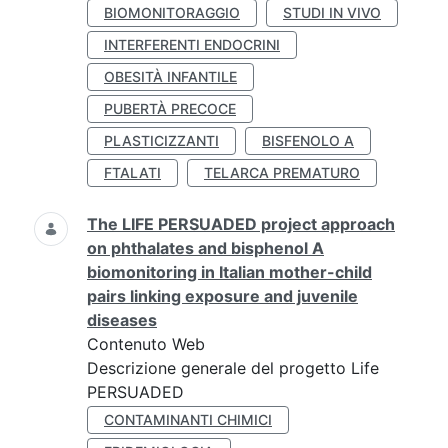
BIOMONITORAGGIO
STUDI IN VIVO
INTERFERENTI ENDOCRINI
OBESITÀ INFANTILE
PUBERTÀ PRECOCE
PLASTICIZZANTI
BISFENOLO A
FTALATI
TELARCA PREMATURO
The LIFE PERSUADED project approach
on phthalates and bisphenol A
biomonitoring in Italian mother-child
pairs linking exposure and juvenile
diseases
Contenuto Web
Descrizione generale del progetto Life
PERSUADED
CONTAMINANTI CHIMICI