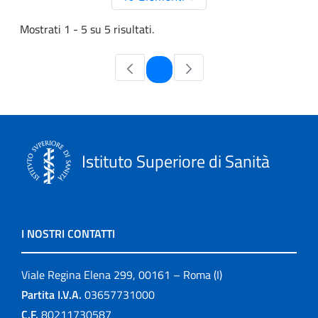
Mostrati 1 - 5 su 5 risultati.
Pagina
1
Istituto Superiore di Sanità
I NOSTRI CONTATTI
Viale Regina Elena 299, 00161 – Roma (I)
Partita I.V.A.
03657731000
C.F.
80211730587