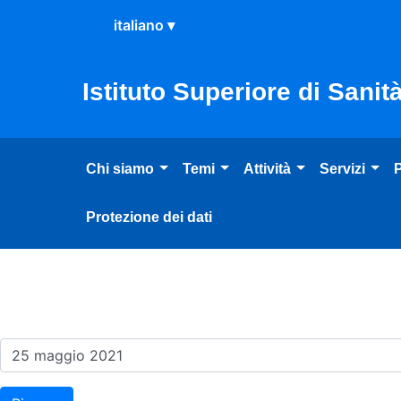
Salta al Contenuto
Salta al Footer
Istituto Superiore di Sanit
Chi siamo
Temi
Attività
Servizi
P
Protezione dei dati
Risultati della Ricerca - E