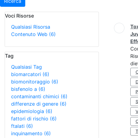
Ricerca
Voci Risorse
Ricerca
Tox
Qualsiasi Risorsa
Juv
Contenuto Web
(6)
Eff
Co
Tag
Ris
die
Qualsiasi Tag
biomarcatori
(6)
biomonitoraggio
(6)
D
bisfenolo a
(6)
contaminanti chimici
(6)
S
differenze di genere
(6)
epidemiologia
(6)
fattori di rischio
(6)
O
ftalati
(6)
inquinamento
(6)