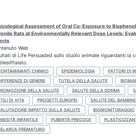
icological Assessment of Oral Co-Exposure to Bisphenol 
enile Rats at Environmentally Relevant Dose Levels: Evalu
ects
ntenuto Web
ultati di Life Persuaded sullo studio animale riguardanti la 
tilesilftalato.
CONTAMINANTI CHIMICI
EPIDEMIOLOGIA
FATTORI DI R
IFFERENZE DI GENERE
TUTELA DELLA SALUTE
BIOMA
PROMOZIONE DELLA SALUTE
SALUTE DELLA DONNA
S
TILI DI VITA
PROGETTI EUROPEI
SALUTE DEL BAMBIN
VALUTAZIONE IMPATTO SULLA SALUTE
BIOMONITORAGGIO
BESITÀ INFANTILE
PUBERTÀ PRECOCE
PLASTICIZZAN
TELARCA PREMATURO