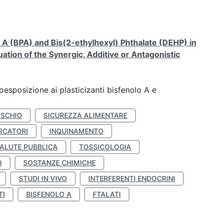
A (BPA) and Bis(2-ethylhexyl) Phthalate (DEHP) in
ation of the Synergic, Additive or Antagonistic
coesposizione ai plasticizanti bisfenolo A e
ISCHIO
SICUREZZA ALIMENTARE
RCATORI
INQUINAMENTO
ALUTE PUBBLICA
TOSSICOLOGIA
O
SOSTANZE CHIMICHE
STUDI IN VIVO
INTERFERENTI ENDOCRINI
TI
BISFENOLO A
FTALATI