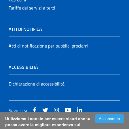
Tariffe dei servizi a terzi
ATTI DI NOTIFICA
Atti di notificazione per pubblici proclami
ACCESSIBILITÀ
Dichiarazione di accessibilità
Seguici su:
Utilizziamo i cookie per essere sicuri che tu
Acconsento
Accessibilità: form di segnalazione di prima istanza per
possa avere la migliore esperienza sul