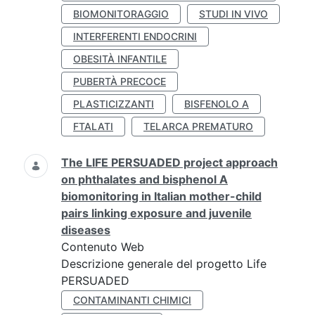
BIOMONITORAGGIO
STUDI IN VIVO
INTERFERENTI ENDOCRINI
OBESITÀ INFANTILE
PUBERTÀ PRECOCE
PLASTICIZZANTI
BISFENOLO A
FTALATI
TELARCA PREMATURO
The LIFE PERSUADED project approach
on phthalates and bisphenol A
biomonitoring in Italian mother-child
pairs linking exposure and juvenile
diseases
Contenuto Web
Descrizione generale del progetto Life
PERSUADED
CONTAMINANTI CHIMICI