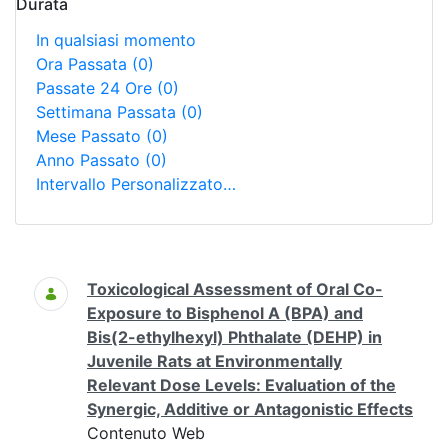
Durata
In qualsiasi momento
Ora Passata
(0)
Passate 24 Ore
(0)
Settimana Passata
(0)
Mese Passato
(0)
Anno Passato
(0)
Intervallo Personalizzato…
Ricerca
Toxicological Assessment of Oral Co-
Exposure to Bisphenol A (BPA) and
Bis(2-ethylhexyl) Phthalate (DEHP) in
Juvenile Rats at Environmentally
Relevant Dose Levels: Evaluation of the
Synergic, Additive or Antagonistic Effects
Contenuto Web