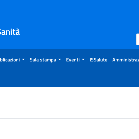
Sanità
blicazioni
Sala stampa
Eventi
ISSalute
Amministraz
enti