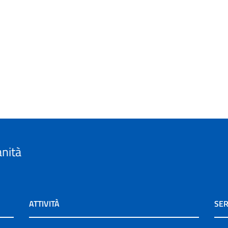
anità
ATTIVITÀ
SER