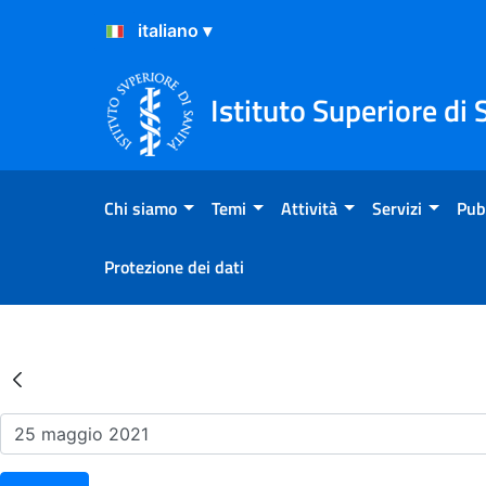
Salta al Contenuto
Salta al Footer
Istituto Superiore di 
Chi siamo
Temi
Attività
Servizi
Pub
Protezione dei dati
Risultati della Ricerca - Ev