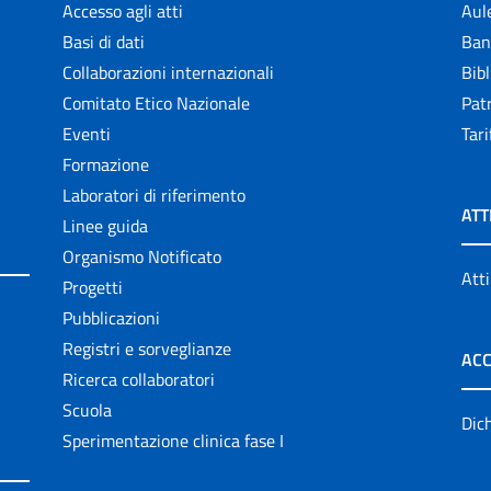
Accesso agli atti
Aul
Basi di dati
Ban
Collaborazioni internazionali
Bibl
Comitato Etico Nazionale
Patr
Eventi
Tari
Formazione
Laboratori di riferimento
ATT
Linee guida
Organismo Notificato
Atti
Progetti
Pubblicazioni
Registri e sorveglianze
ACC
Ricerca collaboratori
Scuola
Dich
Sperimentazione clinica fase I