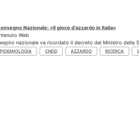
Convegno Nazionale: «Il gioco d’azzardo in Italia»
ntenuto Web
respiro nazionale va ricordato il decreto del Ministro della 
EPIDEMIOLOGIA
CNDD
AZZARDO
RICERCA