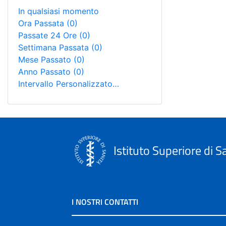
In qualsiasi momento
Ora Passata
(0)
Passate 24 Ore
(0)
Settimana Passata
(0)
Mese Passato
(0)
Anno Passato
(0)
Intervallo Personalizzato…
Istituto Superiore di S
I NOSTRI CONTATTI