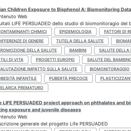
lian Children Exposure to Bisphenol A: Biomonitoring Da
ntenuto Web
ultati LIFE PERSUADED dello studio di biomonitoragio del 
CONTAMINANTI CHIMICI
EPIDEMIOLOGIA
FATTORI DI R
IFFERENZE DI GENERE
TUTELA DELLA SALUTE
BIOMA
PROMOZIONE DELLA SALUTE
BAMBINI
SALUTE DELLA
TILI DI VITA
PROGETTI EUROPEI
SALUTE DEL BAMBIN
VALUTAZIONE IMPATTO SULLA SALUTE
BIOMONITORAGGIO
BESITÀ INFANTILE
PUBERTÀ PRECOCE
PLASTICIZZAN
TELARCA PREMATURO
 LIFE PERSUADED project approach on phthalates and bisp
king exposure and juvenile diseases
ntenuto Web
crizione generale del progetto Life PERSUADED