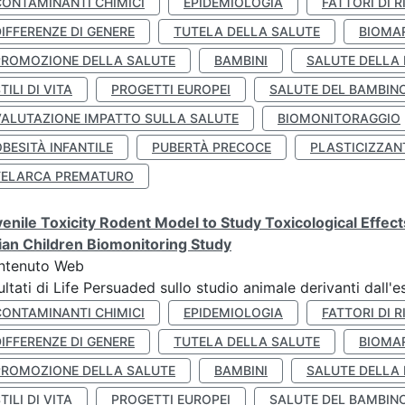
CONTAMINANTI CHIMICI
EPIDEMIOLOGIA
FATTORI DI R
IFFERENZE DI GENERE
TUTELA DELLA SALUTE
BIOMA
PROMOZIONE DELLA SALUTE
BAMBINI
SALUTE DELLA
TILI DI VITA
PROGETTI EUROPEI
SALUTE DEL BAMBIN
VALUTAZIONE IMPATTO SULLA SALUTE
BIOMONITORAGGIO
BESITÀ INFANTILE
PUBERTÀ PRECOCE
PLASTICIZZAN
TELARCA PREMATURO
enile Toxicity Rodent Model to Study Toxicological Effec
lian Children Biomonitoring Study
ntenuto Web
ultati di Life Persuaded sullo studio animale derivanti dall'
CONTAMINANTI CHIMICI
EPIDEMIOLOGIA
FATTORI DI R
IFFERENZE DI GENERE
TUTELA DELLA SALUTE
BIOMA
PROMOZIONE DELLA SALUTE
BAMBINI
SALUTE DELLA
TILI DI VITA
PROGETTI EUROPEI
SALUTE DEL BAMBIN