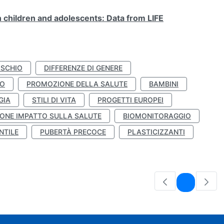
n children and adolescents: Data from LIFE
ISCHIO
DIFFERENZE DI GENERE
TO
PROMOZIONE DELLA SALUTE
BAMBINI
GIA
STILI DI VITA
PROGETTI EUROPEI
ONE IMPATTO SULLA SALUTE
BIOMONITORAGGIO
NTILE
PUBERTÀ PRECOCE
PLASTICIZZANTI
Pagina
1