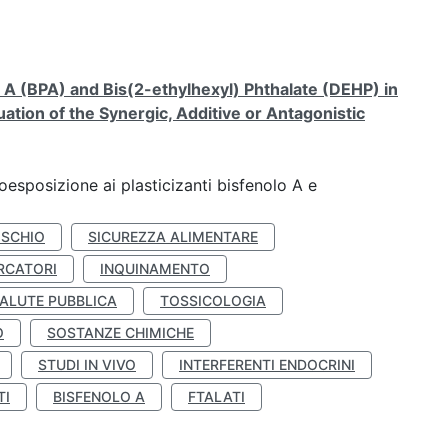
A (BPA) and Bis(2-ethylhexyl) Phthalate (DEHP) in
ation of the Synergic, Additive or Antagonistic
coesposizione ai plasticizanti bisfenolo A e
ISCHIO
SICUREZZA ALIMENTARE
RCATORI
INQUINAMENTO
ALUTE PUBBLICA
TOSSICOLOGIA
O
SOSTANZE CHIMICHE
STUDI IN VIVO
INTERFERENTI ENDOCRINI
TI
BISFENOLO A
FTALATI