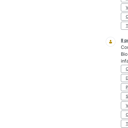
O
Il
Co
Bio
inf
D
S
O