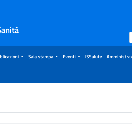
Sanità
blicazioni
Sala stampa
Eventi
ISSalute
Amministraz
enti