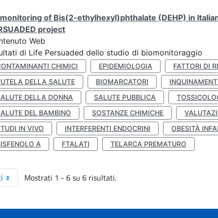
monitoring of Bis(2-ethylhexyl)phthalate (DEHP) in Italia
RSUADED project
ntenuto Web
ultati di Life Persuaded dello studio di biomonitoraggio
CONTAMINANTI CHIMICI
EPIDEMIOLOGIA
FATTORI DI R
TUTELA DELLA SALUTE
BIOMARCATORI
INQUINAMEN
SALUTE DELLA DONNA
SALUTE PUBBLICA
TOSSICOLO
SALUTE DEL BAMBINO
SOSTANZE CHIMICHE
VALUTAZI
TUDI IN VIVO
INTERFERENTI ENDOCRINI
OBESITÀ INFA
BISFENOLO A
FTALATI
TELARCA PREMATURO
Mostrati 1 - 6 su 6 risultati.
i