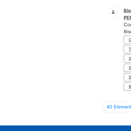
Bio
PE
Co
Ris
S
40 Element