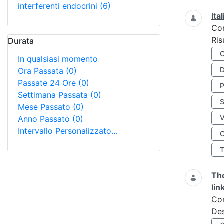
interferenti endocrini
(6)
Ita
Co
Ris
Durata
In qualsiasi momento
D
Ora Passata
(0)
Passate 24 Ore
(0)
Settimana Passata
(0)
S
Mese Passato
(0)
Anno Passato
(0)
Intervallo Personalizzato…
O
The
lin
Co
Des