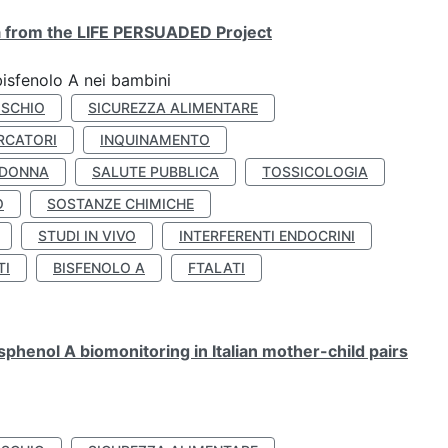
ta from the LIFE PERSUADED Project
bisfenolo A nei bambini
ISCHIO
SICUREZZA ALIMENTARE
RCATORI
INQUINAMENTO
 DONNA
SALUTE PUBBLICA
TOSSICOLOGIA
O
SOSTANZE CHIMICHE
STUDI IN VIVO
INTERFERENTI ENDOCRINI
TI
BISFENOLO A
FTALATI
henol A biomonitoring in Italian mother-child pairs