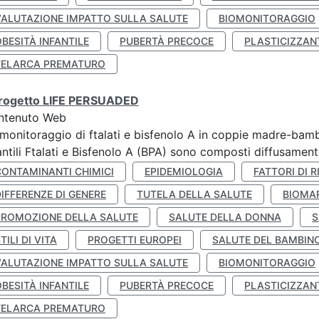
VALUTAZIONE IMPATTO SULLA SALUTE
BIOMONITORAGGIO
BESITÀ INFANTILE
PUBERTÀ PRECOCE
PLASTICIZZAN
TELARCA PREMATURO
 progetto LIFE PERSUADED
ntenuto Web
monitoraggio di ftalati e bisfenolo A in coppie madre-bamb
antili Ftalati e Bisfenolo A (BPA) sono composti diffusamente 
CONTAMINANTI CHIMICI
EPIDEMIOLOGIA
FATTORI DI R
IFFERENZE DI GENERE
TUTELA DELLA SALUTE
BIOMA
PROMOZIONE DELLA SALUTE
SALUTE DELLA DONNA
S
TILI DI VITA
PROGETTI EUROPEI
SALUTE DEL BAMBIN
VALUTAZIONE IMPATTO SULLA SALUTE
BIOMONITORAGGIO
BESITÀ INFANTILE
PUBERTÀ PRECOCE
PLASTICIZZAN
TELARCA PREMATURO