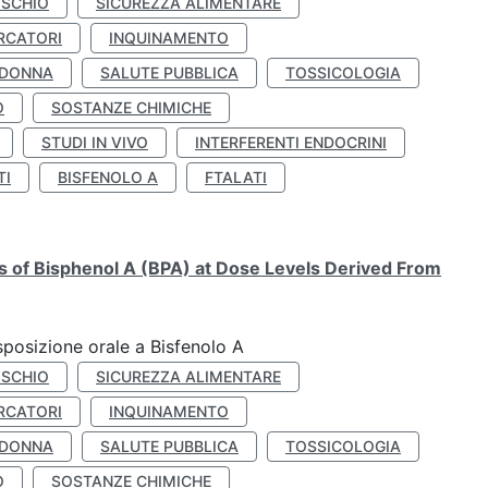
ISCHIO
SICUREZZA ALIMENTARE
RCATORI
INQUINAMENTO
 DONNA
SALUTE PUBBLICA
TOSSICOLOGIA
O
SOSTANZE CHIMICHE
STUDI IN VIVO
INTERFERENTI ENDOCRINI
TI
BISFENOLO A
FTALATI
ts of Bisphenol A (BPA) at Dose Levels Derived From
esposizione orale a Bisfenolo A
ISCHIO
SICUREZZA ALIMENTARE
RCATORI
INQUINAMENTO
 DONNA
SALUTE PUBBLICA
TOSSICOLOGIA
O
SOSTANZE CHIMICHE