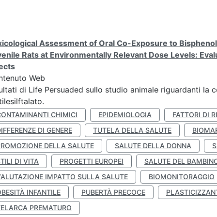
icological Assessment of Oral Co-Exposure to Bisphenol 
enile Rats at Environmentally Relevant Dose Levels: Evalu
ects
ntenuto Web
ultati di Life Persuaded sullo studio animale riguardanti la 
tilesilftalato.
CONTAMINANTI CHIMICI
EPIDEMIOLOGIA
FATTORI DI R
IFFERENZE DI GENERE
TUTELA DELLA SALUTE
BIOMA
PROMOZIONE DELLA SALUTE
SALUTE DELLA DONNA
S
TILI DI VITA
PROGETTI EUROPEI
SALUTE DEL BAMBIN
VALUTAZIONE IMPATTO SULLA SALUTE
BIOMONITORAGGIO
BESITÀ INFANTILE
PUBERTÀ PRECOCE
PLASTICIZZAN
TELARCA PREMATURO