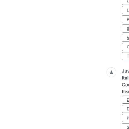
D
S
O
Juv
Ita
Co
Ris
D
S