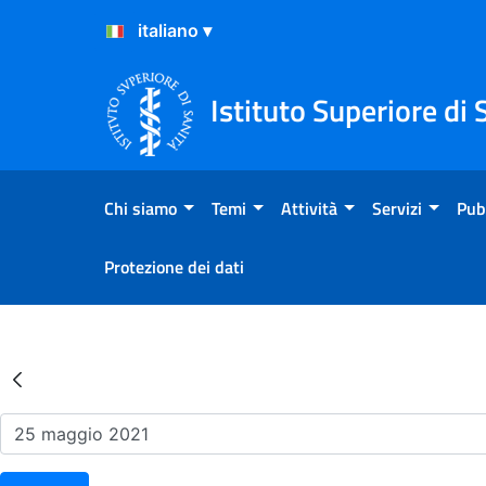
Salta al Contenuto
Salta al Footer
Istituto Superiore di 
Chi siamo
Temi
Attività
Servizi
Pub
Protezione dei dati
Risultati della Ricerca - Ev