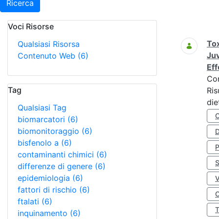
Ricerca
Voci Risorse
Ricerca
Tox
Qualsiasi Risorsa
Juv
Contenuto Web
(6)
Eff
Co
Tag
Ris
die
Qualsiasi Tag
biomarcatori
(6)
biomonitoraggio
(6)
D
bisfenolo a
(6)
contaminanti chimici
(6)
S
differenze di genere
(6)
epidemiologia
(6)
fattori di rischio
(6)
O
ftalati
(6)
inquinamento
(6)