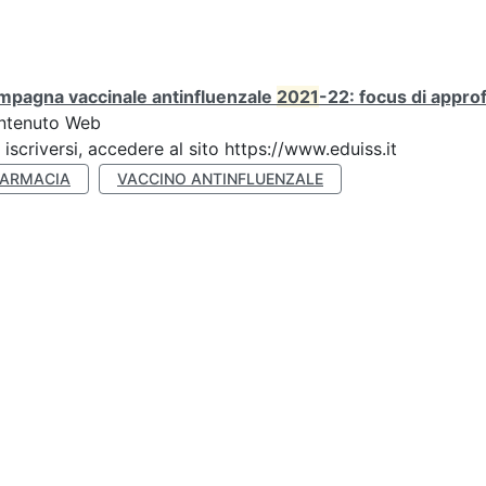
mpagna vaccinale antinfluenzale
2021
-22: focus di appr
ntenuto Web
 iscriversi, accedere al sito https://www.eduiss.it
FARMACIA
VACCINO ANTINFLUENZALE