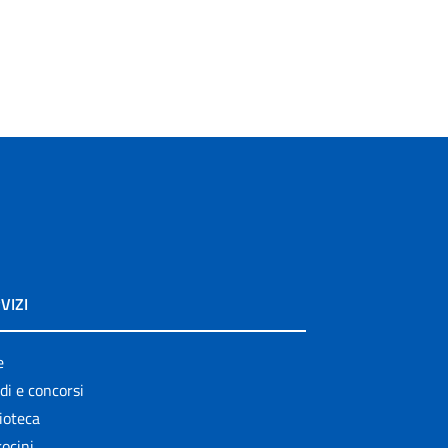
VIZI
e
di e concorsi
ioteca
ocini