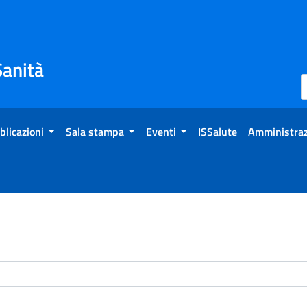
Sanità
blicazioni
Sala stampa
Eventi
ISSalute
Amministraz
enti