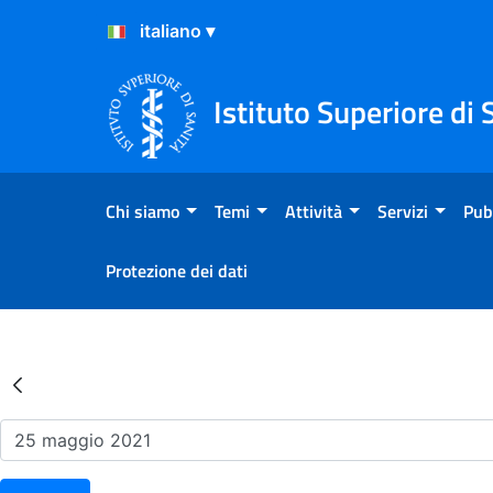
Salta al Contenuto
Salta al Footer
Istituto Superiore di 
Chi siamo
Temi
Attività
Servizi
Pub
Protezione dei dati
Risultati della Ricerca - Ev