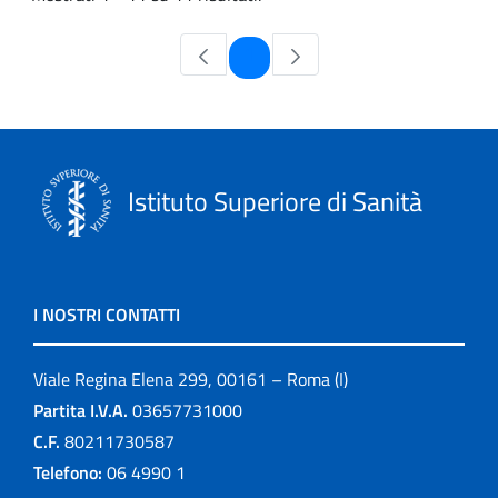
Pagina
1
Istituto Superiore di Sanità
I NOSTRI CONTATTI
Viale Regina Elena 299, 00161 – Roma (I)
Partita I.V.A.
03657731000
C.F.
80211730587
Telefono:
06 4990 1