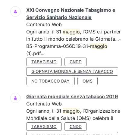
XXI Convegno Nazionale Tabagismo e
Servizio Sanitario Nazionale
Contenuto Web
Ogni anno, il 31
maggio
, l’OMS e i partner
in tutto il mondo celebrano la Giornata...-
B5-Programma-056D19-31-
maggio
(1).pdf...
TABAGISMO
CNDD
GIORNATA MONDIALE SENZA TABACCO
NO TOBACCO DAY
OMS
Giornata mondiale senza tabacco 2019
Contenuto Web
Ogni anno, il 31
maggio
, l’Organizzazione
Mondiale della Salute (OMS) celebra il
TABAGISMO
CNDD