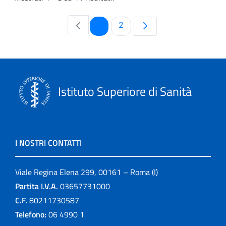
Pagina
Pagina
1
2
Istituto Superiore di Sanità
I NOSTRI CONTATTI
Viale Regina Elena 299, 00161 – Roma (I)
Partita I.V.A.
03657731000
C.F.
80211730587
Telefono:
06 4990 1