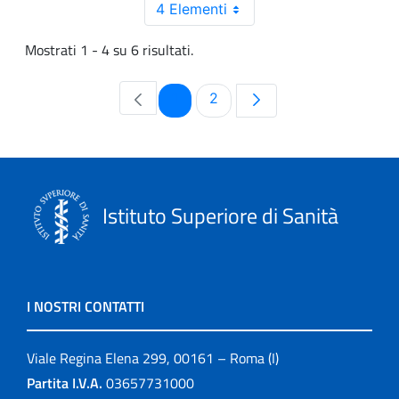
4 Elementi
Mostrati 1 - 4 su 6 risultati.
Pagina
Pagina
1
2
Istituto Superiore di Sanità
I NOSTRI CONTATTI
Viale Regina Elena 299, 00161 – Roma (I)
Partita I.V.A.
03657731000