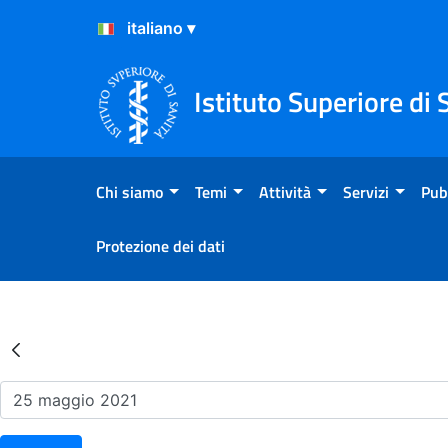
Salta al Contenuto
Salta al Footer
Istituto Superiore di 
Chi siamo
Temi
Attività
Servizi
Pub
Protezione dei dati
Risultati della Ricerca - Ev