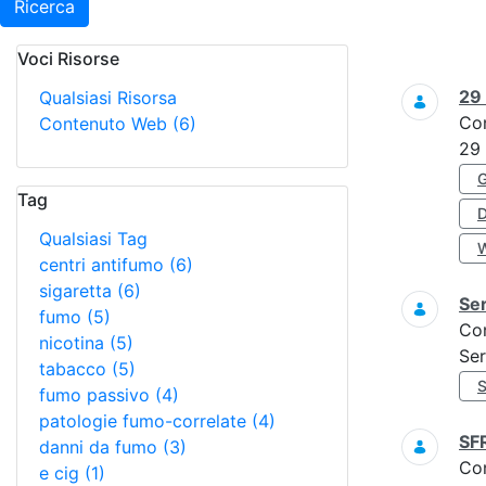
Ricerca
Voci Risorse
Ricerca
29
Qualsiasi Risorsa
Co
Contenuto Web
(6)
29
Tag
Qualsiasi Tag
centri antifumo
(6)
sigaretta
(6)
Ser
fumo
(5)
Co
nicotina
(5)
Ser
tabacco
(5)
fumo passivo
(4)
patologie fumo-correlate
(4)
SF
danni da fumo
(3)
Co
e cig
(1)