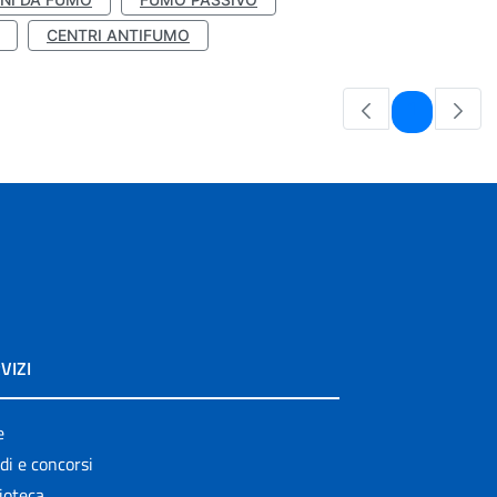
CENTRI ANTIFUMO
Pagina
1
VIZI
e
di e concorsi
ioteca