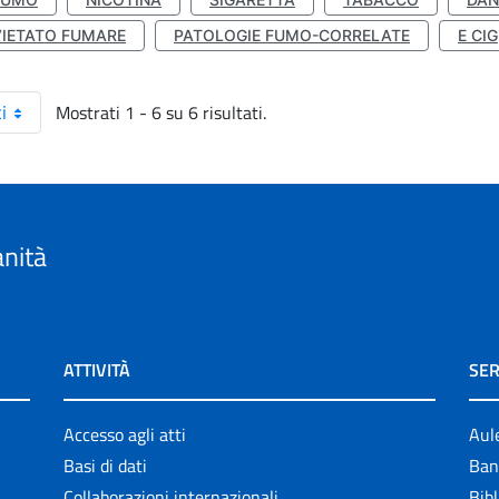
VIETATO FUMARE
PATOLOGIE FUMO-CORRELATE
E CIG
Mostrati 1 - 6 su 6 risultati.
i
anità
ATTIVITÀ
SER
Accesso agli atti
Aul
Basi di dati
Ban
Collaborazioni internazionali
Bibl