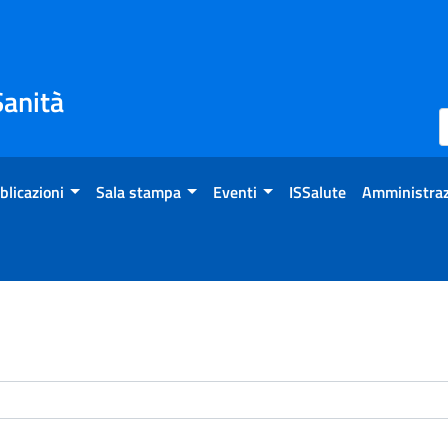
Sanità
blicazioni
Sala stampa
Eventi
ISSalute
Amministraz
enti