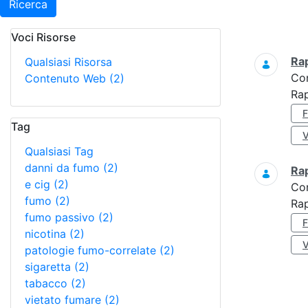
Ricerca
Voci Risorse
Ricerca
Ra
Qualsiasi Risorsa
Co
Contenuto Web
(2)
Ra
Tag
Qualsiasi Tag
danni da fumo
(2)
Ra
e cig
(2)
Co
fumo
(2)
Rap
fumo passivo
(2)
nicotina
(2)
patologie fumo-correlate
(2)
sigaretta
(2)
tabacco
(2)
vietato fumare
(2)