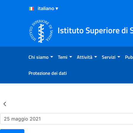
Salta al Contenuto
Salta al Footer
Istituto Superiore di 
Chi siamo
Temi
Attività
Servizi
Pub
Protezione dei dati
Risultati della Ricerca - Ev