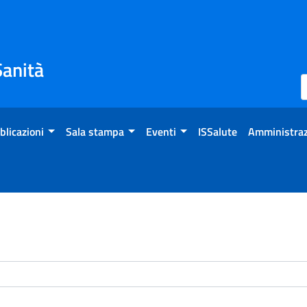
Sanità
blicazioni
Sala stampa
Eventi
ISSalute
Amministraz
enti