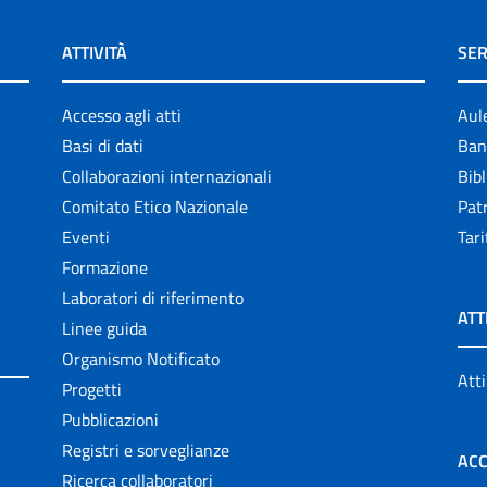
ATTIVITÀ
SER
Accesso agli atti
Aul
Basi di dati
Ban
Collaborazioni internazionali
Bibl
Comitato Etico Nazionale
Patr
Eventi
Tari
Formazione
Laboratori di riferimento
ATT
Linee guida
Organismo Notificato
Atti
Progetti
Pubblicazioni
Registri e sorveglianze
ACC
Ricerca collaboratori