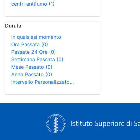
centri antifumo
(1)
Durata
In qualsiasi momento
Ora Passata
(0)
Passate 24 Ore
(0)
Settimana Passata
(0)
Mese Passato
(0)
Anno Passato
(0)
Intervallo Personalizzato…
Istituto Superiore di S