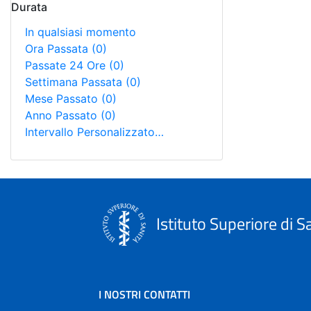
Durata
In qualsiasi momento
Ora Passata
(0)
Passate 24 Ore
(0)
Settimana Passata
(0)
Mese Passato
(0)
Anno Passato
(0)
Intervallo Personalizzato…
Istituto Superiore di S
I NOSTRI CONTATTI