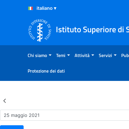
Salta al Contenuto
Salta al Footer
Istituto Superiore di 
Chi siamo
Temi
Attività
Servizi
Pub
Protezione dei dati
Risultati della Ricerca - Ev