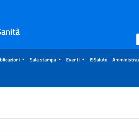
Sanità
blicazioni
Sala stampa
Eventi
ISSalute
Amministraz
enti