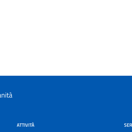
anità
ATTIVITÀ
SER