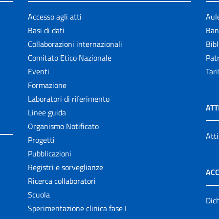
Accesso agli atti
Aul
Basi di dati
Ban
Collaborazioni internazionali
Bibl
Comitato Etico Nazionale
Patr
Eventi
Tari
Formazione
Laboratori di riferimento
ATT
Linee guida
Organismo Notificato
Atti
Progetti
Pubblicazioni
Registri e sorveglianze
ACC
Ricerca collaboratori
Scuola
Dich
Sperimentazione clinica fase I