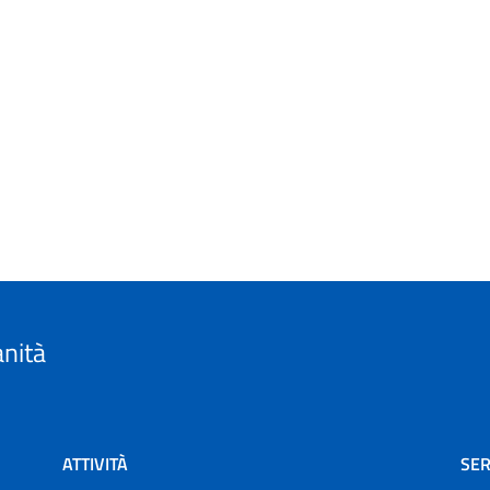
anità
ATTIVITÀ
SER