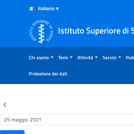
Salta al Contenuto
Salta al Footer
Istituto Superiore di 
Chi siamo
Temi
Attività
Servizi
Pub
Protezione dei dati
Risultati della Ricerca - Ev