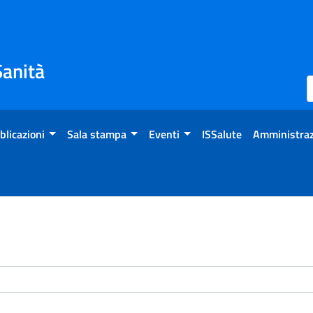
Sanità
blicazioni
Sala stampa
Eventi
ISSalute
Amministraz
enti