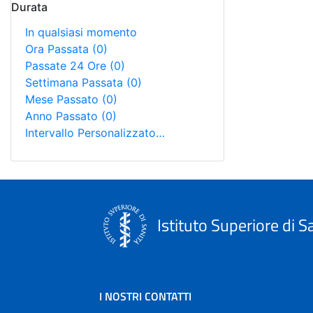
Durata
In qualsiasi momento
Ora Passata
(0)
Passate 24 Ore
(0)
Settimana Passata
(0)
Mese Passato
(0)
Anno Passato
(0)
Intervallo Personalizzato…
Istituto Superiore di S
I NOSTRI CONTATTI