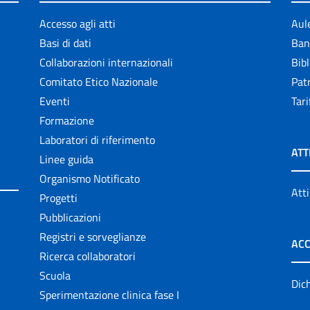
Accesso agli atti
Aul
Basi di dati
Ban
Collaborazioni internazionali
Bibl
Comitato Etico Nazionale
Patr
Eventi
Tari
Formazione
Laboratori di riferimento
ATT
Linee guida
Organismo Notificato
Atti
Progetti
Pubblicazioni
Registri e sorveglianze
ACC
Ricerca collaboratori
Scuola
Dich
Sperimentazione clinica fase I