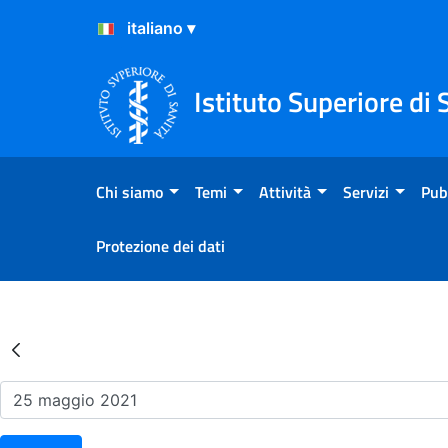
Salta al Contenuto
Salta al Footer
Istituto Superiore di 
Chi siamo
Temi
Attività
Servizi
Pub
Protezione dei dati
Risultati della Ricerca - Ev