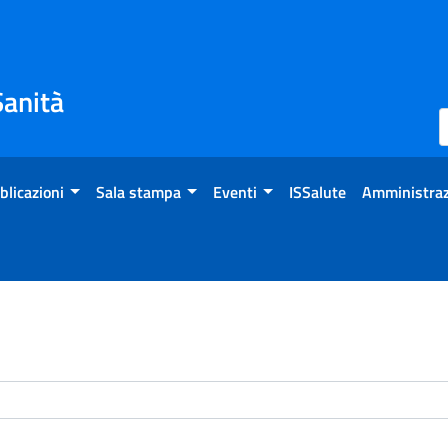
Sanità
blicazioni
Sala stampa
Eventi
ISSalute
Amministraz
enti