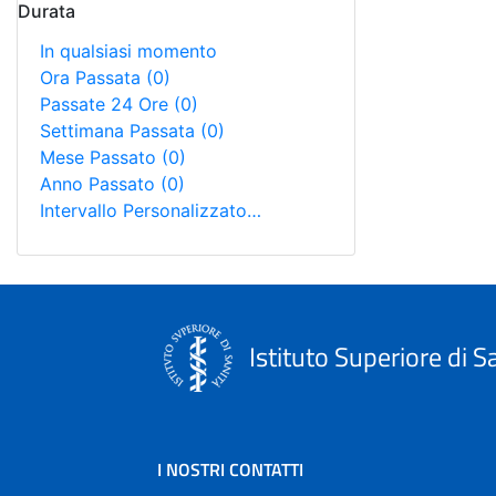
Durata
In qualsiasi momento
Ora Passata
(0)
Passate 24 Ore
(0)
Settimana Passata
(0)
Mese Passato
(0)
Anno Passato
(0)
Intervallo Personalizzato…
Istituto Superiore di S
I NOSTRI CONTATTI