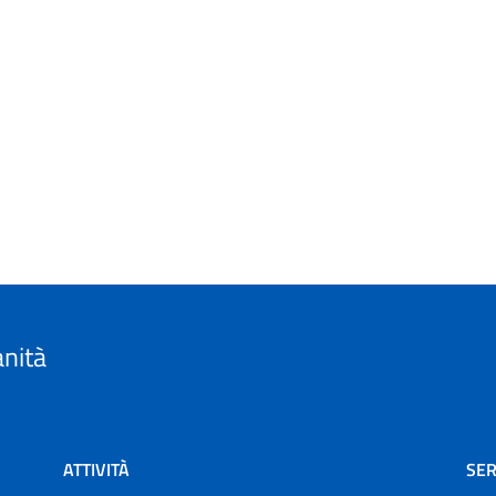
anità
ATTIVITÀ
SER