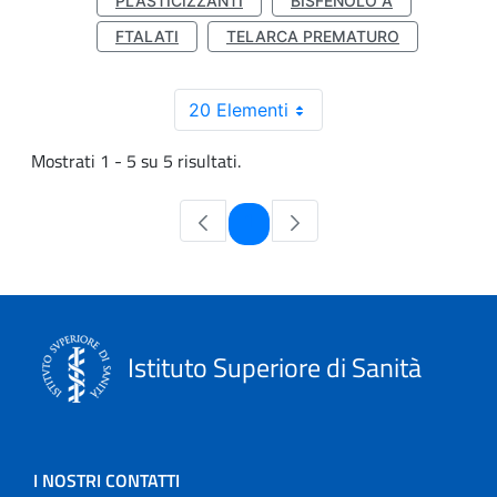
PLASTICIZZANTI
BISFENOLO A
FTALATI
TELARCA PREMATURO
20 Elementi
Mostrati 1 - 5 su 5 risultati.
Pagina
1
Istituto Superiore di Sanità
I NOSTRI CONTATTI