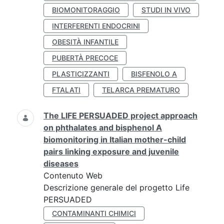
BIOMONITORAGGIO
STUDI IN VIVO
INTERFERENTI ENDOCRINI
OBESITÀ INFANTILE
PUBERTÀ PRECOCE
PLASTICIZZANTI
BISFENOLO A
FTALATI
TELARCA PREMATURO
The LIFE PERSUADED project approach
on phthalates and bisphenol A
biomonitoring in Italian mother-child
pairs linking exposure and juvenile
diseases
Contenuto Web
Descrizione generale del progetto Life
PERSUADED
CONTAMINANTI CHIMICI