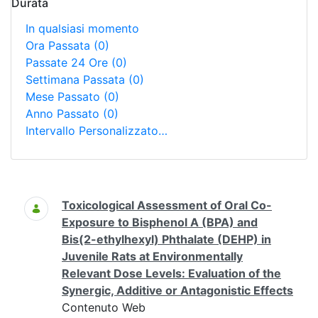
Durata
In qualsiasi momento
Ora Passata
(0)
Passate 24 Ore
(0)
Settimana Passata
(0)
Mese Passato
(0)
Anno Passato
(0)
Intervallo Personalizzato…
Ricerca
Toxicological Assessment of Oral Co-
Exposure to Bisphenol A (BPA) and
Bis(2-ethylhexyl) Phthalate (DEHP) in
Juvenile Rats at Environmentally
Relevant Dose Levels: Evaluation of the
Synergic, Additive or Antagonistic Effects
Contenuto Web