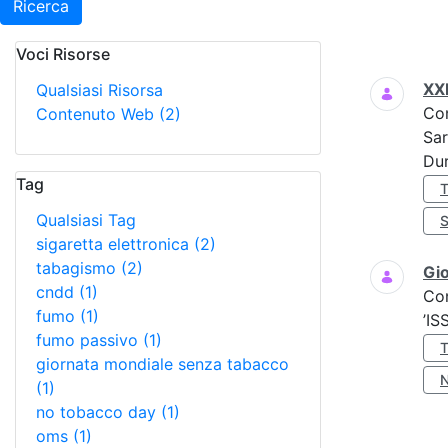
Ricerca
Voci Risorse
Ricerca
XX
Qualsiasi Risorsa
Co
Contenuto Web
(2)
Sar
Dur
Tag
Qualsiasi Tag
sigaretta elettronica
(2)
tabagismo
(2)
Gio
cndd
(1)
Co
fumo
(1)
’IS
fumo passivo
(1)
giornata mondiale senza tabacco
(1)
no tobacco day
(1)
oms
(1)