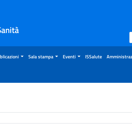
Sanità
blicazioni
Sala stampa
Eventi
ISSalute
Amministraz
enti