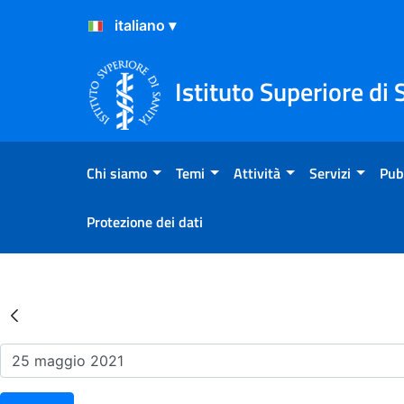
Salta al Contenuto
Salta al Footer
Istituto Superiore di 
Chi siamo
Temi
Attività
Servizi
Pub
Protezione dei dati
Risultati della Ricerca - Ev