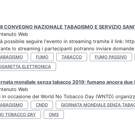
III CONVEGNO NAZIONALE TABAGISMO E SERVIZIO SAN
ntenuto Web
à possibile seguire l'evento in streaming tramite il link:
ante lo streaming i partecipanti potranno inviare domande ai
TABAGISMO
FUMO
TABACCO
FUMO PASSIVO
SIGARETTA ELETTRONICA
rnata mondiale senza tabacco 2019: fumano ancora due ita
ntenuto Web
S in occasione del World No Tobacco Day (WNTD) organizz
TABAGISMO
CNDD
GIORNATA MONDIALE SENZA TABA
NO TOBACCO DAY
OMS