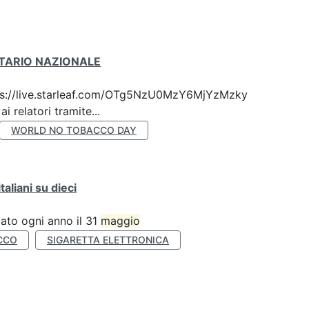
ITARIO NAZIONALE
 https://live.starleaf.com/OTg5NzU0MzY6MjYzMzky
 relatori tramite...
WORLD NO TOBACCO DAY
liani su dieci
ato ogni anno il 31
maggio
CCO
SIGARETTA ELETTRONICA