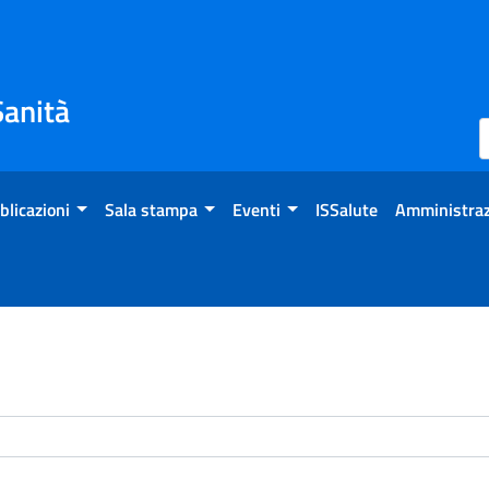
Sanità
blicazioni
Sala stampa
Eventi
ISSalute
Amministraz
enti