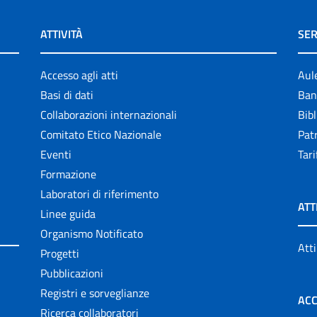
ATTIVITÀ
SER
Accesso agli atti
Aul
Basi di dati
Ban
Collaborazioni internazionali
Bibl
Comitato Etico Nazionale
Patr
Eventi
Tari
Formazione
Laboratori di riferimento
ATT
Linee guida
Organismo Notificato
Atti
Progetti
Pubblicazioni
Registri e sorveglianze
ACC
Ricerca collaboratori