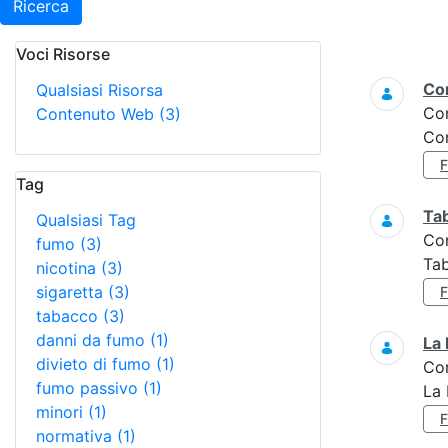
Ricerca
Voci Risorse
Ricerca
Con
Qualsiasi Risorsa
Co
Contenuto Web
(3)
Con
Tag
Ta
Qualsiasi Tag
Co
fumo
(3)
Tab
nicotina
(3)
sigaretta
(3)
tabacco
(3)
danni da fumo
(1)
La 
divieto di fumo
(1)
Co
fumo passivo
(1)
La 
minori
(1)
normativa
(1)