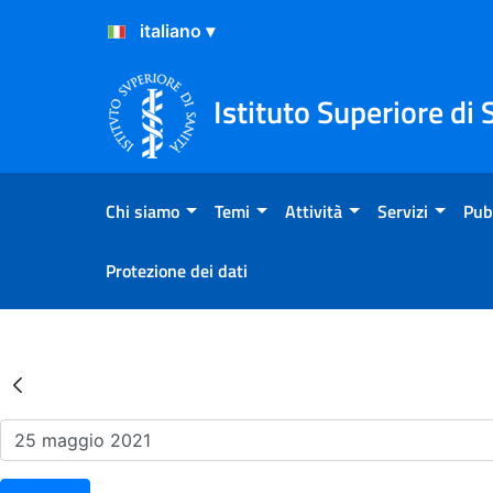
Salta al Contenuto
Salta al Footer
Istituto Superiore di 
Chi siamo
Temi
Attività
Servizi
Pub
Protezione dei dati
Risultati della Ricerca - Ev