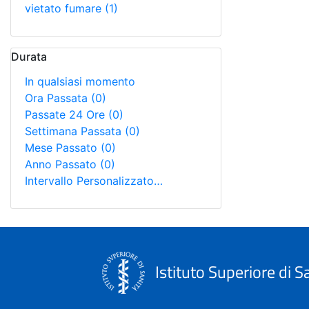
vietato fumare
(1)
Durata
In qualsiasi momento
Ora Passata
(0)
Passate 24 Ore
(0)
Settimana Passata
(0)
Mese Passato
(0)
Anno Passato
(0)
Intervallo Personalizzato…
Istituto Superiore di S