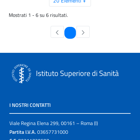
20 Elementi
Mostrati 1 - 6 su 6 risultati.
Pagina
1
Istituto Superiore di Sanità
I NOSTRI CONTATTI
Viale Regina Elena 299, 00161 – Roma (I)
Partita I.V.A.
03657731000