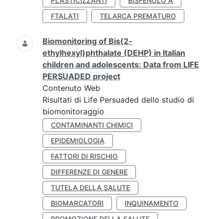
PLASTICIZZANTI
BISFENOLO A
FTALATI
TELARCA PREMATURO
Biomonitoring of Bis(2-
ethylhexyl)phthalate (DEHP) in Italian
children and adolescents: Data from LIFE
PERSUADED project
Contenuto Web
Risultati di Life Persuaded dello studio di
biomonitoraggio
CONTAMINANTI CHIMICI
EPIDEMIOLOGIA
FATTORI DI RISCHIO
DIFFERENZE DI GENERE
TUTELA DELLA SALUTE
BIOMARCATORI
INQUINAMENTO
PROMOZIONE DELLA SALUTE