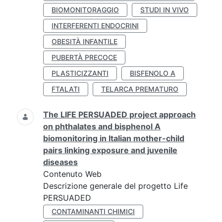
BIOMONITORAGGIO
STUDI IN VIVO
INTERFERENTI ENDOCRINI
OBESITÀ INFANTILE
PUBERTÀ PRECOCE
PLASTICIZZANTI
BISFENOLO A
FTALATI
TELARCA PREMATURO
The LIFE PERSUADED project approach
on phthalates and bisphenol A
biomonitoring in Italian mother-child
pairs linking exposure and juvenile
diseases
Contenuto Web
Descrizione generale del progetto Life
PERSUADED
CONTAMINANTI CHIMICI