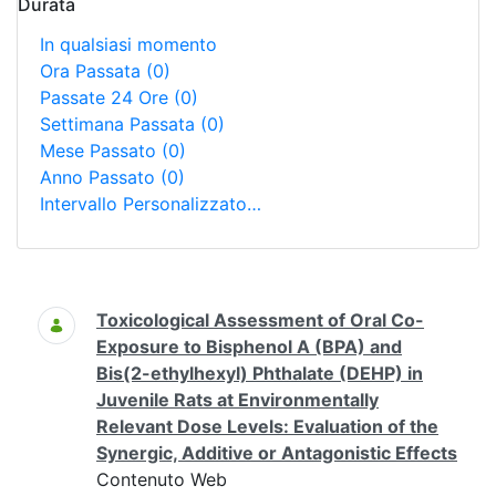
Durata
In qualsiasi momento
Ora Passata
(0)
Passate 24 Ore
(0)
Settimana Passata
(0)
Mese Passato
(0)
Anno Passato
(0)
Intervallo Personalizzato…
Ricerca
Toxicological Assessment of Oral Co-
Exposure to Bisphenol A (BPA) and
Bis(2-ethylhexyl) Phthalate (DEHP) in
Juvenile Rats at Environmentally
Relevant Dose Levels: Evaluation of the
Synergic, Additive or Antagonistic Effects
Contenuto Web