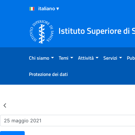
Salta al Contenuto
Salta al Footer
Istituto Superiore di 
Chi siamo
Temi
Attività
Servizi
Pub
Protezione dei dati
Risultati della Ricerca - Ev