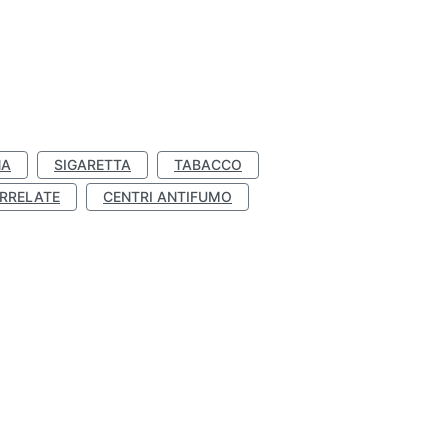
NA
SIGARETTA
TABACCO
RRELATE
CENTRI ANTIFUMO