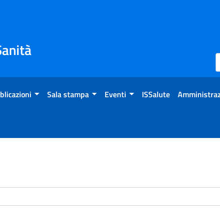
Sanità
blicazioni
Sala stampa
Eventi
ISSalute
Amministraz
enti