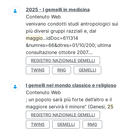
2025 - I gemelli in medicina
Contenuto Web
venivano condotti studi antropologici sui
più diversi gruppi razziali e, dal
maggio
...idDoc=611314
&numres=66&dtres=01/10/200; ultima
consultazione ottobre 2007....
REGISTRO NAZIONALE GEMELLI
TWINS
RNG
GEMELLI
I gemelli nel mondo classico e religioso
Contenuto Web
; un popolo sarà più forte dell’altro e il
maggiore servirà il minore” (Genesi,
25
REGISTRO NAZIONALE GEMELLI
TWINS
GEMELLI
RMG