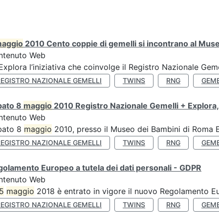
aggio
2010 Cento coppie di gemelli si incontrano al Muse
ntenuto Web
’Explora l’iniziativa che coinvolge il Registro Nazionale Gemel
REGISTRO NAZIONALE GEMELLI
TWINS
RNG
GEME
bato 8
maggio
2010 Registro Nazionale Gemelli + Explora,
ntenuto Web
bato 8
maggio
2010, presso il Museo dei Bambini di Roma Ex
REGISTRO NAZIONALE GEMELLI
TWINS
RNG
GEME
olamento Europeo a tutela dei dati personali - GDPR
ntenuto Web
5
maggio
2018 è entrato in vigore il nuovo Regolamento Eu
REGISTRO NAZIONALE GEMELLI
TWINS
RNG
GEME