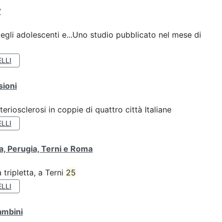
?
gli adolescenti e...Uno studio pubblicato nel mese di
LLI
sioni
teriosclerosi in coppie di quattro città Italiane
LLI
va, Perugia, Terni e Roma
tripletta, a Terni
25
LLI
ambini