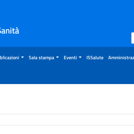
Sanità
blicazioni
Sala stampa
Eventi
ISSalute
Amministraz
enti