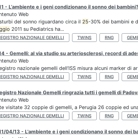
1 - L’ambiente e i geni condizionano il sonno dei bambini
ntenuto Web
isturbi del sonno riguardano circa il
25
-30% dei bambini e de
ggio
2011 su Pediatrics ha...
REGISTRO NAZIONALE GEMELLI
TWINS
RNG
GEME
4 - Gemelli: al via studio su arteriosclerosi, record di ade
ntenuto Web
Registro nazionale gemelli dell’ISS misura alcuni marker di ar
REGISTRO NAZIONALE GEMELLI
TWINS
RNG
GEME
Registro Nazionale Gemelli ringrazia tutti i gemelli di Pado
ntenuto Web
te visitate 32 coppie di gemelli, a Perugia 26 coppie ed una 
REGISTRO NAZIONALE GEMELLI
TWINS
RNG
GEME
1/04/13 - L'ambiente e i geni condizionano il sonno dei b