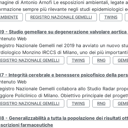
agine di Antonio Arnofi Le esposizioni ambientali, legate all
ormazione sempre più rilevante negli studi epidemiologici ed
AMBIENTE
REGISTRO NAZIONALE GEMELLI
TWINS
9 - Studio gemellare su degenerazione valvolare aortica 
ntenuto Web
Registro Nazionale Gemelli nel 2019 ha avviato un nuovo stu
diologico Monzino IRCCS di Milano, uno dei più importanti ce
REGISTRO NAZIONALE GEMELLI
TWINS
RNG
GEME
7 - Integrità cerebrale e benessere psicofisico della pers
ntenuto Web
Registro Nazionale Gemelli collabora allo Studio Radar pr
giore Policlinico di Milano. Obiettivo principale del progett
REGISTRO NAZIONALE GEMELLI
TWINS
RNG
GEME
8 - Generalizzabilità a tutta la popolazione dei risultati ot
scrizioni farmaceutiche