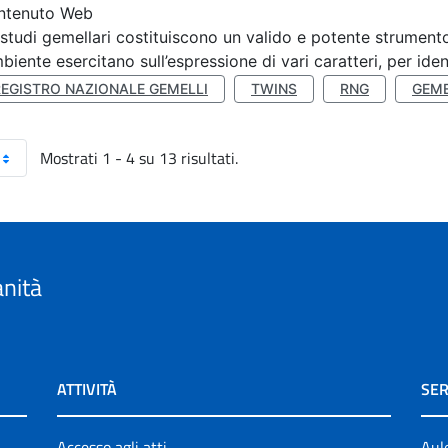
ntenuto Web
 studi gemellari costituiscono un valido e potente strumento 
mbiente esercitano sull’espressione di vari caratteri, per ident
REGISTRO NAZIONALE GEMELLI
TWINS
RNG
GEME
Mostrati 1 - 4 su 13 risultati.
anità
ATTIVITÀ
SER
Accesso agli atti
Aul