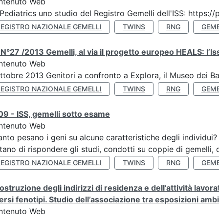
ntenuto Web
Pediatrics uno studio del Registro Gemelli dell'ISS: https
REGISTRO NAZIONALE GEMELLI
TWINS
RNG
GEME
N°27 /2013 Gemelli, al via il progetto europeo HEALS: l’Iss
ntenuto Web
ttobre 2013 Genitori a confronto a Explora, il Museo dei B
REGISTRO NAZIONALE GEMELLI
TWINS
RNG
GEME
9 - ISS, gemelli sotto esame
ntenuto Web
nto pesano i geni su alcune caratteristiche degli individui
tano di rispondere gli studi, condotti su coppie di gemelli, d
REGISTRO NAZIONALE GEMELLI
TWINS
RNG
GEME
ostruzione degli indirizzi di residenza e dell’attività lavo
ersi fenotipi. Studio dell’associazione tra esposizioni amb
ntenuto Web