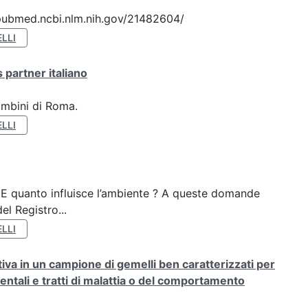
://pubmed.ncbi.nlm.nih.gov/21482604/
LLI
 partner italiano
ambini di Roma.
LLI
? E quanto influisce l’ambiente ? A queste domande
el Registro...
LLI
rativa in un campione di gemelli ben caratterizzati per
ientali e tratti di malattia o del comportamento