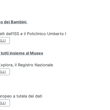
o dei Bambini,
li dell’ISS e il Policlinico Umberto I
LLI
 tutti insieme al Museo
plora, il Registro Nazionale
LLI
ropeo a tutela dei dati
LLI