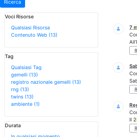
Ricerca
Voci Risorse
Ricerca
7
m
Qualsiasi Risorsa
Co
Contenuto Web
(13)
All
Tag
Sa
Qualsiasi Tag
Co
gemelli
(13)
Sa
registro nazionale gemelli
(13)
rng
(13)
twins
(13)
ambiente
(1)
Reg
Co
Il
2
Durata
In qualsiasi momento