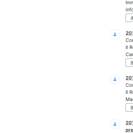
Imm
inf
201
Co
Il 
Car
201
Co
Il 
Mag
201
pre