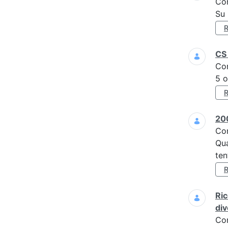
Co
Su 
CS 
Co
5 o
200
Co
Qua
ten
Ric
div
Co