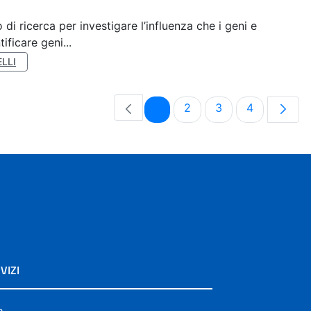
di ricerca per investigare l’influenza che i geni e
ificare geni...
LLI
Pagina
Pagina
Pagina
Pagina
1
2
3
4
VIZI
e