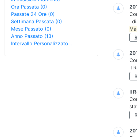
Ora Passata
(0)
201
Passate 24 Ore
(0)
Co
Settimana Passata
(0)
I d
Mese Passato
(0)
Ma
Anno Passato
(13)
Intervallo Personalizzato…
201
Co
Il 
Il 
Co
sta
201