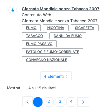
Giornata Mondiale senza Tabacco 2007
Contenuto Web
Giornata Mondiale senza Tabacco 2007
FUMO
NICOTINA
SIGARETTA
TABACCO
DANNI DA FUMO
FUMO PASSIVO
PATOLOGIE FUMO-CORRELATE
CONVEGNO NAZIONALE
4 Elementi
Mostrati 1 - 4 su 15 risultati.
Pagina
Pagina
Pagina
Pagina
1
2
3
4