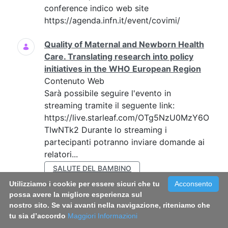
conference indico web site
https://agenda.infn.it/event/covimi/
Quality of Maternal and Newborn Health
Care. Translating research into policy
initiatives in the WHO European Region
Contenuto Web
Sarà possibile seguire l'evento in
streaming tramite il seguente link:
https://live.starleaf.com/OTg5NzU0MzY6O
TIwNTk2 Durante lo streaming i
partecipanti potranno inviare domande ai
relatori...
SALUTE DEL BAMBINO
Utilizziamo i cookie per essere sicuri che tu
Acconsento
ALLATTAMENTO
possa avere la migliore esperienza sul
nostro sito. Se vai avanti nella navigazione, riteniamo che
La Mappatura territoriale dei centri
tu sia d’accordo
Maggiori Informazioni
dedicati alla cura dei Disturbi della