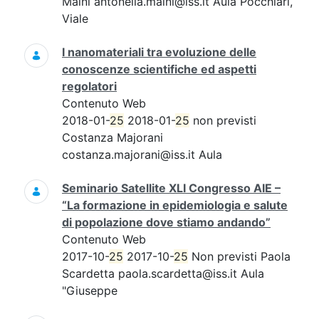
Maini antonella.maini@iss.it Aula Pocchiari,
Viale
I nanomateriali tra evoluzione delle
conoscenze scientifiche ed aspetti
regolatori
Contenuto Web
2018-01-
25
2018-01-
25
non previsti
Costanza Majorani
costanza.majorani@iss.it Aula
Seminario Satellite XLI Congresso AIE –
“La formazione in epidemiologia e salute
di popolazione dove stiamo andando”
Contenuto Web
2017-10-
25
2017-10-
25
Non previsti Paola
Scardetta paola.scardetta@iss.it Aula
"Giuseppe