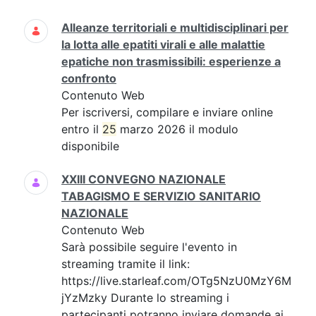
Alleanze territoriali e multidisciplinari per
la lotta alle epatiti virali e alle malattie
epatiche non trasmissibili: esperienze a
confronto
Contenuto Web
Per iscriversi, compilare e inviare online
entro il
25
marzo 2026 il modulo
disponibile
XXIII CONVEGNO NAZIONALE
TABAGISMO E SERVIZIO SANITARIO
NAZIONALE
Contenuto Web
Sarà possibile seguire l'evento in
streaming tramite il link:
https://live.starleaf.com/OTg5NzU0MzY6M
jYzMzky Durante lo streaming i
partecipanti potranno inviare domande ai