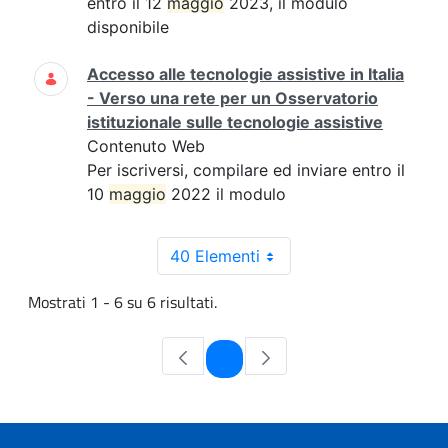
entro il 12
maggio
2023, il modulo
disponibile
Accesso alle tecnologie assistive in Italia
- Verso una rete per un Osservatorio
istituzionale sulle tecnologie assistive
Contenuto Web
Per iscriversi, compilare ed inviare entro il
10
maggio
2022 il modulo
40 Elementi
Mostrati 1 - 6 su 6 risultati.
Pagina
1