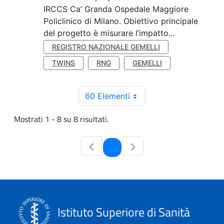
IRCCS Ca’ Granda Ospedale Maggiore
Policlinico di Milano. Obiettivo principale
del progetto è misurare l’impatto...
REGISTRO NAZIONALE GEMELLI
TWINS
RNG
GEMELLI
60 Elementi
Mostrati 1 - 8 su 8 risultati.
Pagina
1
Istituto Superiore di Sanità