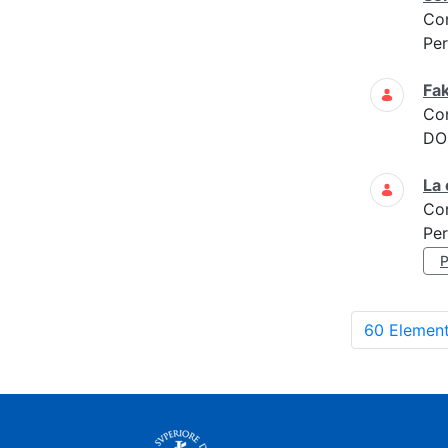
Co
Per
Fak
Co
DOM
La 
Co
Per
60 Element