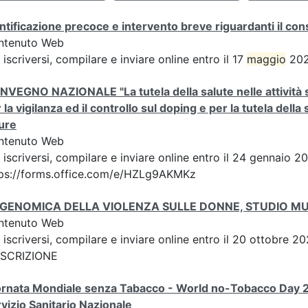
ntificazione precoce e intervento breve riguardanti il co
ntenuto Web
 iscriversi, compilare e inviare online entro il 17
maggio
2026
VEGNO NAZIONALE "La tutela della salute nelle attività spor
 la vigilanza ed il controllo sul doping e per la tutela della
ure
ntenuto Web
 iscriversi, compilare e inviare online entro il 24 gennaio 2
tps://forms.office.com/e/HZLg9AKMKz
IGENOMICA DELLA VIOLENZA SULLE DONNE, STUDIO M
ntenuto Web
 iscriversi, compilare e inviare online entro il 20 ottobre
 ISCRIZIONE
ornata Mondiale senza Tabacco - World no-Tobacco Day 
vizio Sanitario Nazionale