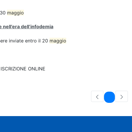
l 30
maggio
 nell’era dell’infodemia
e inviate entro il 20
maggio
nk: ISCRIZIONE ONLINE
Pagina
1