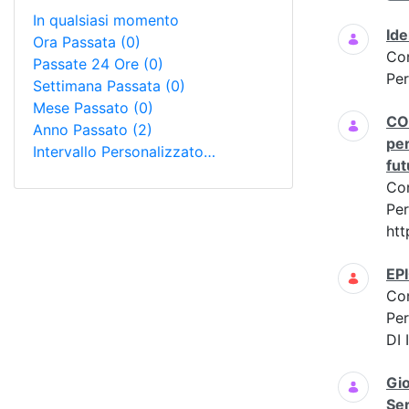
In qualsiasi momento
Ide
Ora Passata
(0)
Co
Passate 24 Ore
(0)
Per
Settimana Passata
(0)
Mese Passato
(0)
CON
Anno Passato
(2)
per
Intervallo Personalizzato…
fut
Co
Per
ht
EP
Co
Per
DI
Gi
Ser