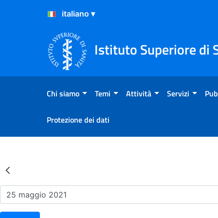
Salta al Contenuto
Salta al Footer
Istituto Superiore di 
Chi siamo
Temi
Attività
Servizi
Pub
Protezione dei dati
Risultati della Ricerca - Ev