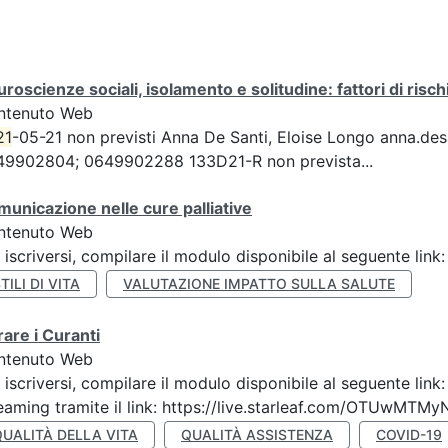
roscienze sociali, isolamento e solitudine: fattori di risch
ntenuto Web
21
-05-21 non previsti Anna De Santi, Eloise Longo anna.desant
49902804; 0649902288 133D21-R non prevista...
unicazione nelle cure palliative
ntenuto Web
 iscriversi, compilare il modulo disponibile al seguente li
TILI DI VITA
VALUTAZIONE IMPATTO SULLA SALUTE
are i Curanti
ntenuto Web
 iscriversi, compilare il modulo disponibile al seguente lin
eaming tramite il link: https://live.starleaf.com/OTUwMTMy
QUALITÀ DELLA VITA
QUALITÀ ASSISTENZA
COVID-19