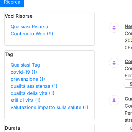
Ricerca
Voci Risorse
Ricerca
Neu
Qualsiasi Risorsa
Co
Contenuto Web
(9)
20
06
Tag
Com
Qualsiasi Tag
Co
covid-19
(1)
Per
prevenzione
(1)
S
qualità assistenza
(1)
qualità della vita
(1)
Cur
stili di vita
(1)
Co
valutazione impatto sulla salute
(1)
Per
str
Durata