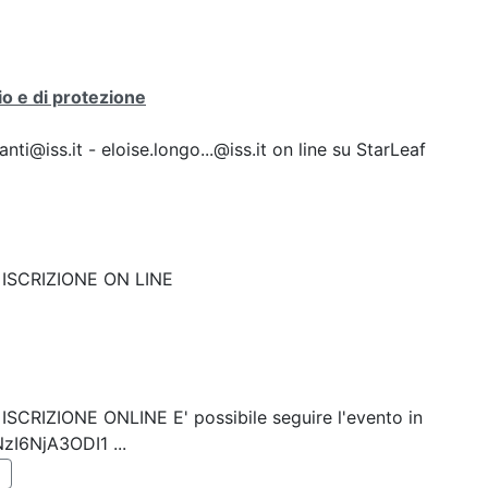
io e di protezione
i@iss.it - eloise.longo...@iss.it on line su StarLeaf
nk: ISCRIZIONE ON LINE
k: ISCRIZIONE ONLINE E' possibile seguire l'evento in
NzI6NjA3ODI1 ...