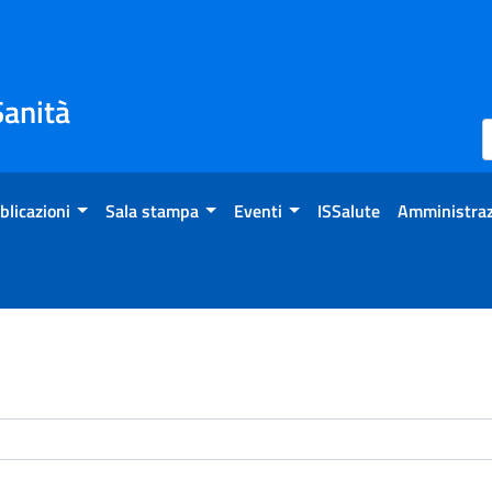
Sanità
blicazioni
Sala stampa
Eventi
ISSalute
Amministraz
enti