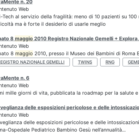
raMente n. 20
ntenuto Web
i-Tech al servizio della fragilità: meno di 10 pazienti su 1
ficoltà ma è forte il desiderio di usarle meglio
bato 8
maggio
2010 Registro Nazionale Gemelli + Explora,
ntenuto Web
bato 8
maggio
2010, presso il Museo dei Bambini di Roma Ex
REGISTRO NAZIONALE GEMELLI
TWINS
RNG
GEME
raMente n. 6
ntenuto Web
mi mille giorni di vita, pubblicata la roadmap per la salute 
veglianza delle esposizioni pericolose e delle intossicazion
ntenuto Web
veglianza delle esposizioni pericolose e delle intossicazioni:
a-Ospedale Pediatrico Bambino Gesù nell’annualità...