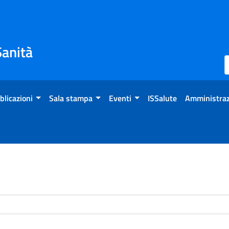
Sanità
blicazioni
Sala stampa
Eventi
ISSalute
Amministraz
enti