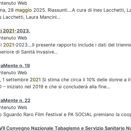
ntenuto Web
ma, 28
maggio
2025. Riassunti....A cura di Ines Lacchetti,
s Lacchetti, Laura Mancini...
ti
2021
-2023.
ntenuto Web
ti
2021
-2023....Il presente rapporto include i dati del trienn
eriore di Sanità Invasive...
raMente n. 19
ntenuto Web
, 1 settembre
2021
Si stima che circa il 10% delle donne a 
 – iniziato nel 2019 e che si concluderà alla fine...
raMente n. 22
ntenuto Web
o Sguardo Raro Film Festival e PA SOCIAL premiano la 
II Convegno Nazionale Tabagismo e Servizio Sanitario N