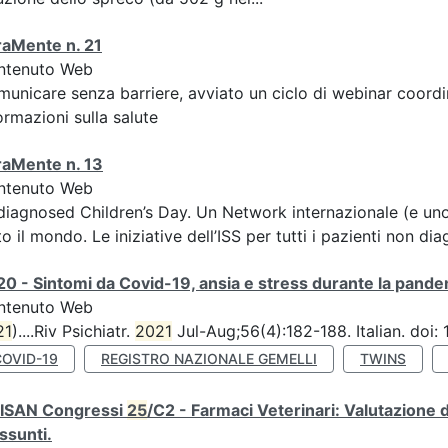
raMente n. 21
ntenuto Web
unicare senza barriere, avviato un ciclo di webinar coordin
ormazioni sulla salute
raMente n. 13
ntenuto Web
iagnosed Children’s Day. Un Network internazionale (e uno 
to il mondo. Le iniziative dell’ISS per tutti i pazienti non dia
0 - Sintomi da Covid-19, ansia e stress durante la pandemi
ntenuto Web
21
)....Riv Psichiatr.
2021
Jul-Aug;56(4):182-188. Italian. doi
COVID-19
REGISTRO NAZIONALE GEMELLI
TWINS
TISAN Congressi
25
/C2 - Farmaci Veterinari: Valutazione
ssunti.