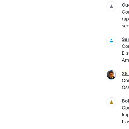
Cuo
Co
rap
sed
Se
Co
È s
Amb
25
Co
Oss
Bol
Co
Imp
tra