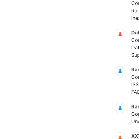
Co
Ro
Ine
Da
Co
Da
Sup
Ra
Co
ISS
FAD
Ra
Co
Un
XXV