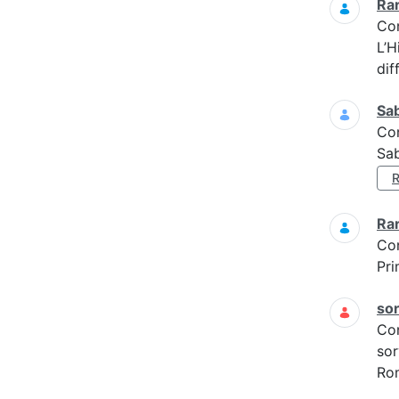
Ra
Co
L’H
dif
Sa
Co
Sa
Ra
Co
Pri
sor
Co
sor
Rom