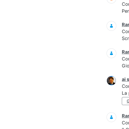
Co
Per
Rar
Co
Scr
Ra
Co
Gio
ai 
Co
La 
G
Ra
Co