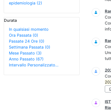
epidemiologia
(2)
Ra
Co
Durata
Com
inf
In qualsiasi momento
Ora Passata
(0)
Ra
Passate 24 Ore
(0)
Co
Settimana Passata
(0)
Und
Mese Passato
(3)
tut
Anno Passato
(67)
Intervallo Personalizzato…
202
Co
20
IS
Ria