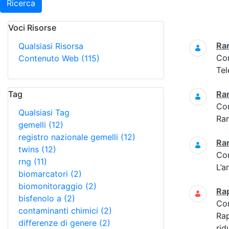
Ricerca
Voci Risorse
Ricerca
Ra
Qualsiasi Risorsa
Co
Contenuto Web
(115)
Tel
Tag
Ra
Co
Qualsiasi Tag
Ra
gemelli
(12)
registro nazionale gemelli
(12)
Ra
twins
(12)
Co
rng
(11)
L’a
biomarcatori
(2)
biomonitoraggio
(2)
Ra
bisfenolo a
(2)
Co
contaminanti chimici
(2)
Ra
differenze di genere
(2)
rid