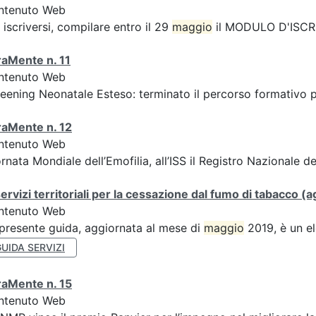
ntenuto Web
 iscriversi, compilare entro il 29
maggio
il MODULO D'ISCRI
aMente n. 11
ntenuto Web
eening Neonatale Esteso: terminato il percorso formativo pe
raMente n. 12
ntenuto Web
rnata Mondiale dell’Emofilia, all’ISS il Registro Nazionale 
servizi territoriali per la cessazione dal fumo di tabacco
ntenuto Web
presente guida, aggiornata al mese di
maggio
2019, è un el
UIDA SERVIZI
raMente n. 15
ntenuto Web