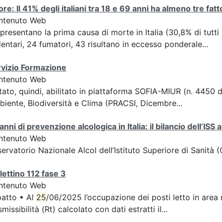
re: Il 41% degli italiani tra 18 e 69 anni ha almeno tre fatto
ntenuto Web
presentano la prima causa di morte in Italia (30,8% di tutti
entari, 24 fumatori, 43 risultano in eccesso ponderale...
rvizio Formazione
ntenuto Web
tato, quindi, abilitato in piattaforma SOFIA-MIUR (n. 4450 
iente, Biodiversità e Clima (PRACSI, Dicembre...
anni di prevenzione alcologica in Italia: il bilancio dell’ISS 
ntenuto Web
ervatorio Nazionale Alcol dell’Istituto Superiore di Sanità 
lettino 112 fase 3
ntenuto Web
atto • Al
25
/06/2025 l’occupazione dei posti letto in area m
smissibilità (Rt) calcolato con dati estratti il...