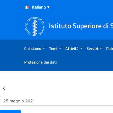
Salta al Contenuto
Salta al Footer
Istituto Superiore di 
Chi siamo
Temi
Attività
Servizi
Pub
Protezione dei dati
Risultati della Ricerca - Ev