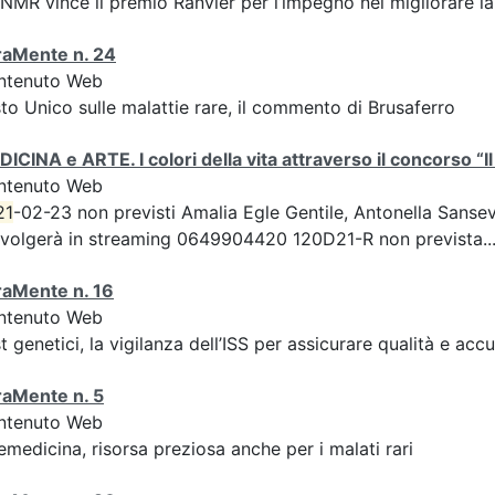
CNMR vince il premio Ranvier per l’impegno nel migliorare la
raMente n. 24
ntenuto Web
to Unico sulle malattie rare, il commento di Brusaferro
ICINA e ARTE. I colori della vita attraverso il concorso “I
ntenuto Web
21
-02-23 non previsti Amalia Egle Gentile, Antonella Sansev
svolgerà in streaming 0649904420 120D21-R non prevista..
raMente n. 16
ntenuto Web
t genetici, la vigilanza dell’ISS per assicurare qualità e acc
raMente n. 5
ntenuto Web
emedicina, risorsa preziosa anche per i malati rari