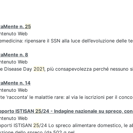
raMente n.
25
ntenuto Web
emedicina: ripensare il SSN alla luce dell’evoluzione delle te
raMente n. 8
ntenuto Web
re Disease Day
2021
, più consapevolezza perché nessuno sia
raMente n. 14
ntenuto Web
rte ‘racconta’ le malattie rare: al via le iscrizioni per il con
pporto ISTISAN
25
/24 - Indagine nazionale su spreco, cons
ntenuto Web
pporti ISTISAN
25
/24 Lo spreco alimentare domestico, le abit
uzione dello spreco (da 502 g nel...