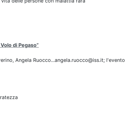
 vita delle persone con malattia rara
l Volo di Pegaso”
erino, Angela Ruocco...angela.ruocco@iss.it; l'evento
.
uratezza