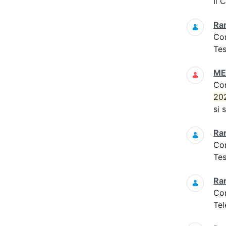
Il 
Ra
Co
Tes
MED
Co
20
si 
Ra
Co
Tes
Ra
Co
Tel