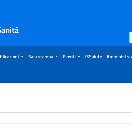
Sanità
blicazioni
Sala stampa
Eventi
ISSalute
Amministraz
enti