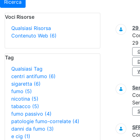
Ricerca
Voci Risorse
Ricerca
29
Qualsiasi Risorsa
Co
Contenuto Web
(6)
29
Tag
Qualsiasi Tag
centri antifumo
(6)
sigaretta
(6)
Ser
fumo
(5)
Co
nicotina
(5)
Ser
tabacco
(5)
fumo passivo
(4)
patologie fumo-correlate
(4)
SF
danni da fumo
(3)
Co
e cig
(1)