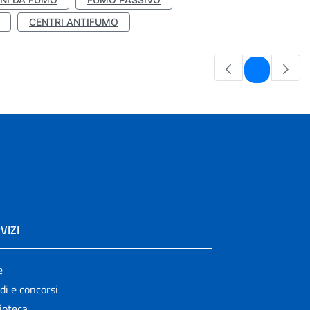
CENTRI ANTIFUMO
Pagina
1
VIZI
e
di e concorsi
ioteca