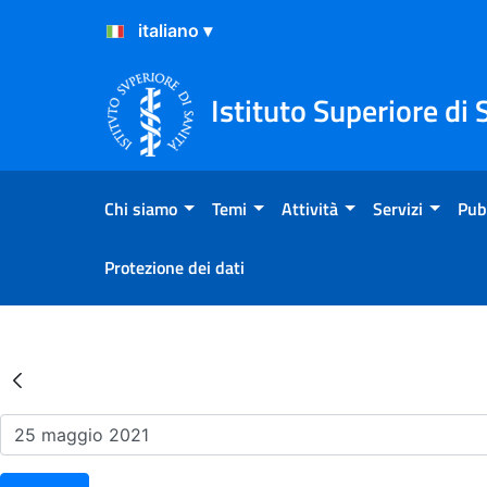
Salta al Contenuto
Salta al Footer
Istituto Superiore di 
Chi siamo
Temi
Attività
Servizi
Pub
Protezione dei dati
Risultati della Ricerca - Ev