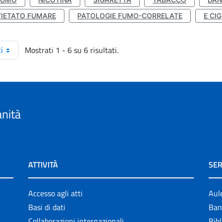
VIETATO FUMARE
PATOLOGIE FUMO-CORRELATE
E CIG
Mostrati 1 - 6 su 6 risultati.
i
anità
ATTIVITÀ
SER
Accesso agli atti
Aul
Basi di dati
Ban
Collaborazioni internazionali
Bibl